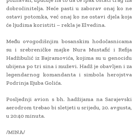
dobročinitelja. Neće pasti u zaborav onaj ko ne
ostavi potomka, već onaj ko ne ostavi djela koja
će ljudima koristiti – rekla je Elvedina.
Među ovogodišnjim bosanskim hodočasnicama
su i srebreničke majke Nura Mustafić i Refija
Hadžibulić iz Bajramovića, kojima su u genocidu
ubijena po tri sina i muževi. Hadž je obavljen i za
legendarnog komandanta i simbola herojstva
Podrinja Ejuba Golića.
Posljednji avion s bh. hadžijama na Sarajevski
aerodrom trebao bi sletjeti u srijedu, 20. avgusta,
u 20:40 minuta.
/MINA/