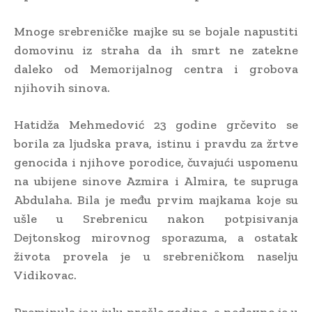
Mnoge srebreničke majke su se bojale napustiti
domovinu iz straha da ih smrt ne zatekne
daleko od Memorijalnog centra i grobova
njihovih sinova.
Hatidža Mehmedović 23 godine grčevito se
borila za ljudska prava, istinu i pravdu za žrtve
genocida i njihove porodice, čuvajući uspomenu
na ubijene sinove Azmira i Almira, te supruga
Abdulaha. Bila je među prvim majkama koje su
ušle u Srebrenicu nakon potpisivanja
Dejtonskog mirovnog sporazuma, a ostatak
života provela je u srebreničkom naselju
Vidikovac.
Preminula je u julu prošle godine, a nedavno je u