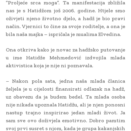
”Proljeće srca moga”. Ta manifestacija zbližila
nas je s Hatidžom još 2006. godine. Htjele smo
oživjeti njeno životno djelo, a hadž je bio pravi
način. Vjernici to čine za svoje roditelje, a ona je
bila naša majka – ispričala je mualima Elvedina.
Ona otkriva kako je novac za hadžsko putovanje
u ime Hatidže Mehmedović izdvojila mlada
aktivistica koja je nije ni poznavala.
– Nakon pola sata, jedna naša mlada članica
željela je u cijelosti finansirati odlazak na hadž,
uz obavezu da ja budem bedel. Ta mlada osoba
nije nikada upoznala Hatidžu, ali je njen ponosni
nastup trajno inspirirao jedan mladi život. Ja
sam sve ovo doživjela emotivno. Dobro pamtim
svoj prvi susret s njom, kada je grupa kakanjskih