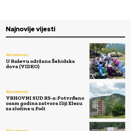
Najnovije vijesti
Aktuelnosti
U Raševu održana Šehidska
dova (VIDEO)
Aktuelnosti
VRHOVNI SUD RS-a: Potvrđeno
osam godina zatvora Iliji Elezu
za zločine u Foči
Aktuelnosti