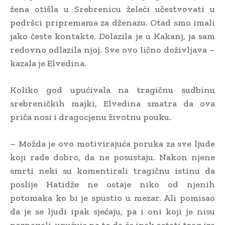
žena otišla u Srebrenicu želeći učestvovati u
podršci pripremama za dženazu. Otad smo imali
jako česte kontakte. Dolazila je u Kakanj, ja sam
redovno odlazila njoj. Sve ovo lično doživljava –
kazala je Elvedina.
Koliko god upućivala na tragičnu sudbinu
srebreničkih majki, Elvedina smatra da ova
priča nosi i dragocjenu životnu pouku.
– Možda je ovo motivirajuća poruka za sve ljude
koji rade dobro, da ne posustaju. Nakon njene
smrti neki su komentirali tragičnu istinu da
poslije Hatidže ne ostaje niko od njenih
potomaka ko bi je spustio u mezar. Ali pomisao
da je se ljudi ipak sjećaju, pa i oni koji je nisu
poznavali, upućuje na to da će ipak ostati trag iza