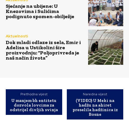
Sjećanje na ubijene: U
Knezovima i Sulićima
podignuto spomen-obilježje
Aktuelnosti
Dok mladi odlaze iz sela, Emir i
Adelisa u Ustikolini šire
proizvodnju: “Poljoprivreda je
naš način života”
Prethodna vijest
Naredna vijest
U manjem bh entitetu
(VIDEO) U Meki na
dozvola lovcima za
hadžu na ahiret
odstrijel divljih svinja
preselila hadžinica iz
Bosne