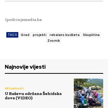
/podrinjemedia.ba
TAGS
Grad
projekti
rebalans budžeta
Skupština
Zvornik
Najnovije vijesti
Aktuelnosti
U Raševu održana Šehidska
dova (VIDEO)