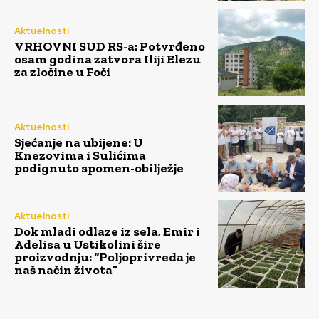
Aktuelnosti
VRHOVNI SUD RS-a: Potvrđeno
osam godina zatvora Iliji Elezu
za zločine u Foči
Aktuelnosti
Sjećanje na ubijene: U
Knezovima i Sulićima
podignuto spomen-obilježje
Aktuelnosti
Dok mladi odlaze iz sela, Emir i
Adelisa u Ustikolini šire
proizvodnju: “Poljoprivreda je
naš način života”