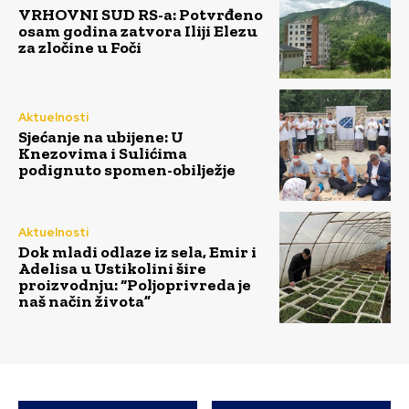
VRHOVNI SUD RS-a: Potvrđeno
osam godina zatvora Iliji Elezu
za zločine u Foči
Aktuelnosti
Sjećanje na ubijene: U
Knezovima i Sulićima
podignuto spomen-obilježje
Aktuelnosti
Dok mladi odlaze iz sela, Emir i
Adelisa u Ustikolini šire
proizvodnju: “Poljoprivreda je
naš način života”