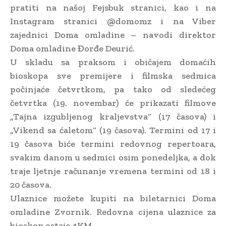
pratiti na našoj Fejsbuk stranici, kao i na
Instagram stranici @domomz i na Viber
zajednici Doma omladine – navodi direktor
Doma omladine Đorđe Deurić.
U skladu sa praksom i običajem domaćih
bioskopa sve premijere i filmska sedmica
počinjaće četvrtkom, pa tako od sledećeg
četvrtka (19. novembar) će prikazati filmove
„Tajna izgubljenog kraljevstva“ (17 časova) i
„Vikend sa ćaletom“ (19 časova). Termini od 17 i
19 časova biće termini redovnog repertoara,
svakim danom u sedmici osim ponedeljka, a dok
traje ljetnje računanje vremena termini od 18 i
20 časova.
Ulaznice možete kupiti na biletarnici Doma
omladine Zvornik. Redovna cijena ulaznice za
bioskop ostaje 4KM.