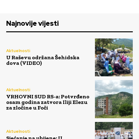
Najnovije vijesti
Aktuelnosti
U Raševu održana Šehidska
dova (VIDEO)
Aktuelnosti
VRHOVNI SUD RS-a: Potvrđeno
osam godina zatvora Iliji Elezu
za zločine u Foči
Aktuelnosti
Sjećanje na ubijene: U