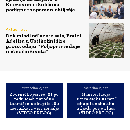
Knezovima i Sulićima
podignuto spomen-obilježje
Aktuelnosti
Dok mladi odlaze iz sela, Emir i
Adelisa u Ustikolini šire
proizvodnju: “Poljoprivreda je
naš način života”
Prethodna vijest
Naredna vijest
Zvorničko jezero: XI po
Manifestacija
redu Međunarodno
“Križevačke večeri”
takmičenje okupilo 160
okupila nekoliko
učesnika iz više zemalja
hiljada posjetilaca
(VIDEO PRILOG)
(VIDEO PRILOG)