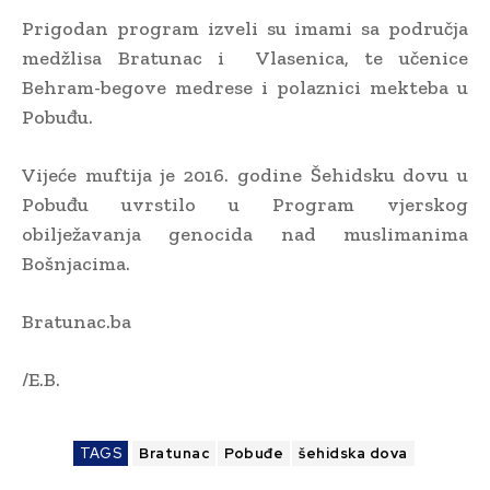
Prigodan program izveli su imami sa područja
medžlisa Bratunac i Vlasenica, te učenice
Behram-begove medrese i polaznici mekteba u
Pobuđu.
Vijeće muftija je 2016. godine Šehidsku dovu u
Pobuđu uvrstilo u Program vjerskog
obilježavanja genocida nad muslimanima
Bošnjacima.
Bratunac.ba
/E.B.
TAGS
Bratunac
Pobuđe
šehidska dova