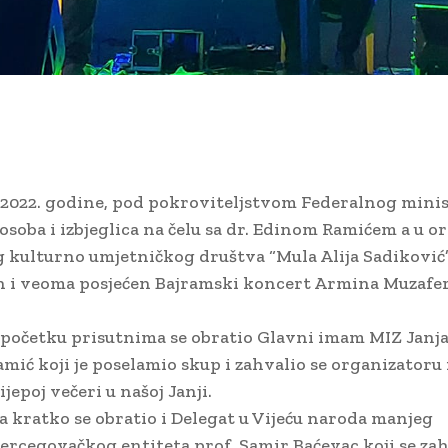
8.2022. godine, pod pokroviteljstvom Federalnog mini
osoba i izbjeglica na čelu sa dr. Edinom Ramićem a u or
 kulturno umjetničkog društva “Mula Alija Sadiković”
n i veoma posjećen Bajramski koncert Armina Muzafer
očetku prisutnima se obratio Glavni imam MIZ Janja 
mić koji je poselamio skup i zahvalio se organizatoru
jepoj večeri u našoj Janji.
 kratko se obratio i Delegat u Vijeću naroda manjeg
rcegovačkog entiteta prof. Samir Baćevac koji se zah