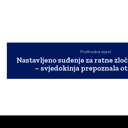
Prethodna vijest
Nastavljeno suđenje za ratne zloč
– svjedokinja prepoznala o