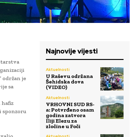
Najnovije vijesti
starstva
ganizaciji
Aktuelnosti
U Raševu održana
 održan je
Šehidska dova
ije sa
(VIDEO)
Aktuelnosti
hafiz
VRHOVNI SUD RS-
a: Potvrđeno osam
 i sponzoru
godina zatvora
Iliji Elezu za
zločine u Foči
valio
Aktuelnosti