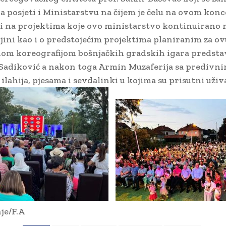
a posjeti i Ministarstvu na čijem je čelu na ovom konce
i na projektima koje ovo ministarstvo kontinuirano r
jeljini kao i o predstojećim projektima planiranim za o
om koreografijom bošnjačkih gradskih igara predsta
 Sadiković a nakon toga Armin Muzaferija sa predivn
lahija, pjesama i sevdalinki u kojima su prisutni uživa
je/F.A