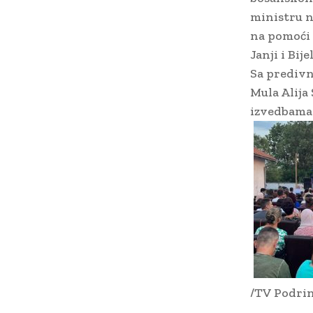
ministru n
na pomoći 
Janji i Bi
Sa predivn
Mula Alija
izvedbama i
/TV Podrin