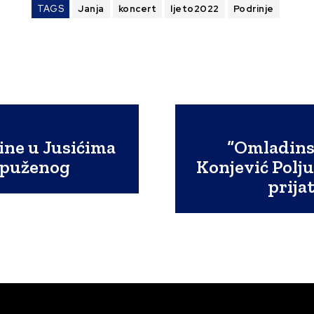
TAGS
Janja
koncert
ljeto2022
Podrinje
ine u Jusićima
“Omladinsk
tpuženog
Konjević Polju
prija