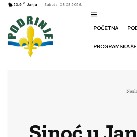
C
23.9
Janja
Subota, 08.08.2026.
POČETNA
PO
PROGRAMSKA Š
Nasl
Sinoć u Ja