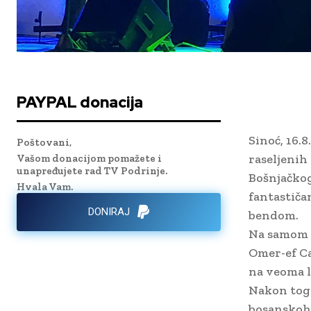
PAYPAL donacija
Sinoć, 16.
Poštovani,
raseljenih 
Vašom donacijom pomažete i
unapređujete rad TV Podrinje.
Bošnjačkog
Hvala Vam.
fantastiča
DONIRAJ
bendom.
Na samom p
Omer-ef Ca
na veoma li
Nakon toga
bosanskohe