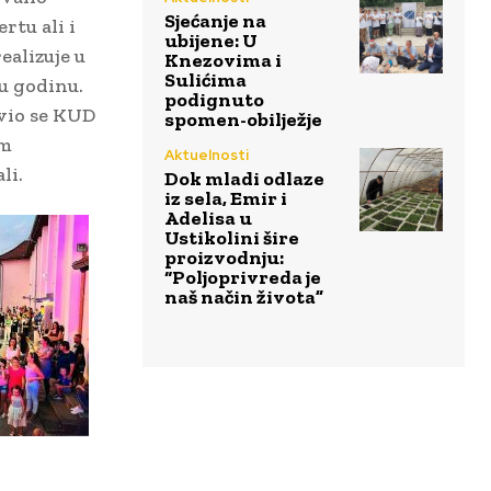
Sjećanje na
rtu ali i
ubijene: U
ealizuje u
Knezovima i
Sulićima
vu godinu.
podignuto
vio se KUD
spomen-obilježje
im
Aktuelnosti
li.
Dok mladi odlaze
iz sela, Emir i
Adelisa u
Ustikolini šire
proizvodnju:
“Poljoprivreda je
naš način života”