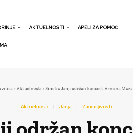
DRINJE
AKTUELNOSTI
APELI ZA POMOĆ
EMA
ovnica
Aktuelnosti
Sinoć u Janji održan koncert Armina Muzaf
Aktuelnosti
Janja
Zanimljivosti
nji održan kon