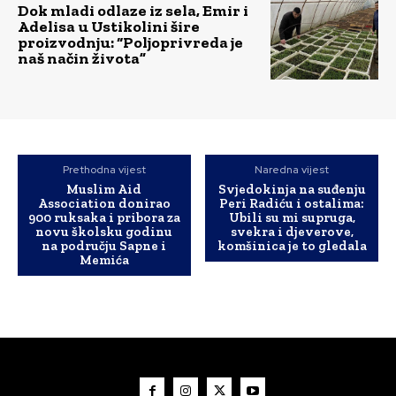
Dok mladi odlaze iz sela, Emir i
Adelisa u Ustikolini šire
proizvodnju: “Poljoprivreda je
naš način života”
Prethodna vijest
Naredna vijest
Muslim Aid
Svjedokinja na suđenju
Association donirao
Peri Radiću i ostalima:
900 ruksaka i pribora za
Ubili su mi supruga,
novu školsku godinu
svekra i djeverove,
na području Sapne i
komšinica je to gledala
Memića