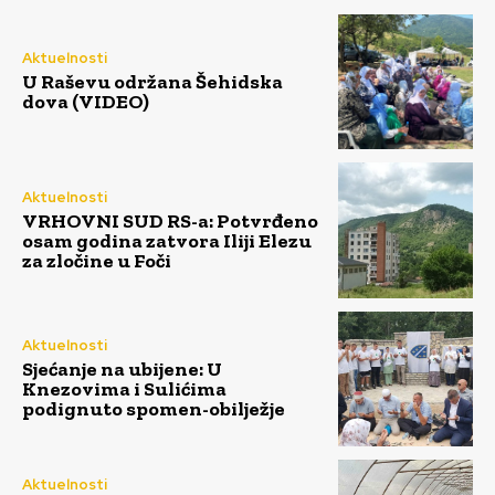
Aktuelnosti
U Raševu održana Šehidska
dova (VIDEO)
Aktuelnosti
VRHOVNI SUD RS-a: Potvrđeno
osam godina zatvora Iliji Elezu
za zločine u Foči
Aktuelnosti
Sjećanje na ubijene: U
Knezovima i Sulićima
podignuto spomen-obilježje
Aktuelnosti