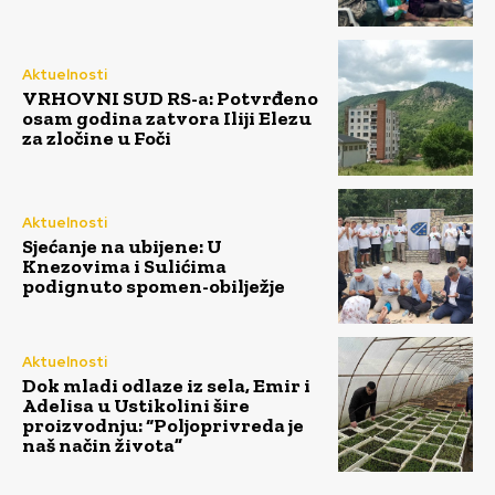
Aktuelnosti
VRHOVNI SUD RS-a: Potvrđeno
osam godina zatvora Iliji Elezu
za zločine u Foči
Aktuelnosti
Sjećanje na ubijene: U
Knezovima i Sulićima
podignuto spomen-obilježje
Aktuelnosti
Dok mladi odlaze iz sela, Emir i
Adelisa u Ustikolini šire
proizvodnju: “Poljoprivreda je
naš način života”