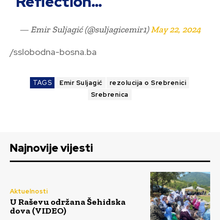
Reflection…
— Emir Suljagić (@suljagicemir1)
May 22, 2024
/sslobodna-bosna.ba
TAGS
Emir Suljagić
rezolucija o Srebrenici
Srebrenica
Najnovije vijesti
Aktuelnosti
U Raševu održana Šehidska
dova (VIDEO)