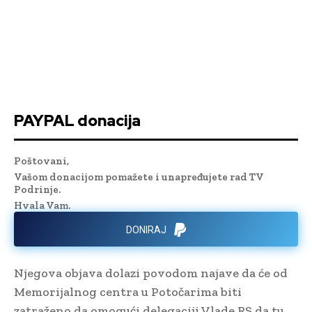
PAYPAL donacija
Poštovani,
Vašom donacijom pomažete i unapređujete rad TV
Podrinje.
Hvala Vam.
DONIRAJ
Njegova objava dolazi povodom najave da će od
Memorijalnog centra u Potočarima biti
zatraženo da omogući delegaciji Vlade RS da tu