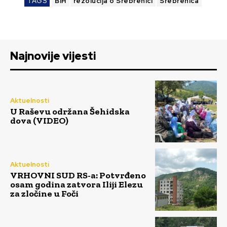
TAGS
BiH
rezolucija o Srebrenici
Srebrenica
Najnovije vijesti
Aktuelnosti
U Raševu održana Šehidska
dova (VIDEO)
Aktuelnosti
VRHOVNI SUD RS-a: Potvrđeno
osam godina zatvora Iliji Elezu
za zločine u Foči