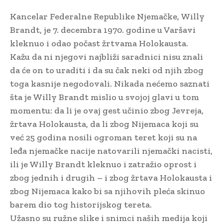
Kancelar Federalne Republike Njemačke, Willy
Brandt, je 7. decembra 1970. godine u Varšavi
kleknuo i odao počast žrtvama Holokausta.
Kažu da ni njegovi najbliži saradnici nisu znali
da će on to uraditi i da su čak neki od njih zbog
toga kasnije negodovali. Nikada nećemo saznati
šta je Willy Brandt mislio u svojoj glavi u tom
momentu: da li je ovaj gest učinio zbog Jevreja,
žrtava Holokausta, da li zbog Nijemaca koji su
već 25 godina nosili ogroman teret koji su na
leđa njemačke nacije natovarili njemački nacisti,
ili je Willy Brandt kleknuo i zatražio oprost i
zbog jednih i drugih – i zbog žrtava Holokausta i
zbog Nijemaca kako bi sa njihovih pleća skinuo
barem dio tog historijskog tereta.
Užasno su ružne slike i snimci naših medija koji