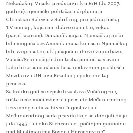
Nekadašnji Visoki predstavnik u BiH (do 2007.
godine), njemački političar i diplomata
Christian Schwarz Schilling, je u jednoj našoj
TV emisiji, koju sam dobro upamtio, rekao
(parafraziram): Denacifikacija u Njemačkoj ne bi
bila moguća bez Amerikanaca koji su u Njemačkoj
bili sveprisutni, uključujući njihove vojne baze.
Vučiću/Srbiji očigledno treba pomoć sa strane
kako bi se suočio/suočila sa nedavnom prošlošću.
Možda ova UN-ova Rezolucija pokrene taj
process.
Sa koliko god se srpskih zastava Vučić ogrne,
ništa neće moći izbrisati presude Međunarodnog
krivičnog suda za bivšu Jugoslaviju i
Međunarodnog suda pravde koje su donijeli da je
jula 1995. “u i oko Srebrenice…počinjen genocide
nad Muslimanima Bosne i Hercegovine”.