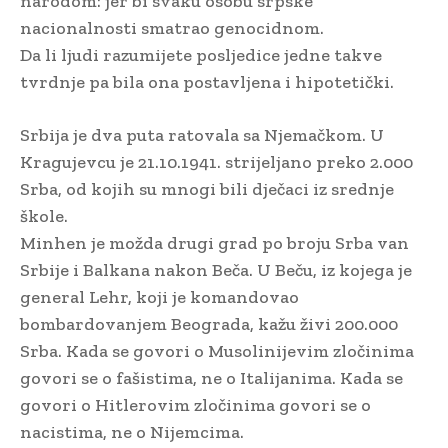
narodom: jer bi svaku osobu srpske
nacionalnosti smatrao genocidnom.
Da li ljudi razumijete posljedice jedne takve
tvrdnje pa bila ona postavljena i hipotetički.
Srbija je dva puta ratovala sa Njemačkom. U
Kragujevcu je 21.10.1941. strijeljano preko 2.000
Srba, od kojih su mnogi bili dječaci iz srednje
škole.
Minhen je možda drugi grad po broju Srba van
Srbije i Balkana nakon Beča. U Beču, iz kojega je
general Lehr, koji je komandovao
bombardovanjem Beograda, kažu živi 200.000
Srba. Kada se govori o Musolinijevim zločinima
govori se o fašistima, ne o Italijanima. Kada se
govori o Hitlerovim zločinima govori se o
nacistima, ne o Nijemcima.