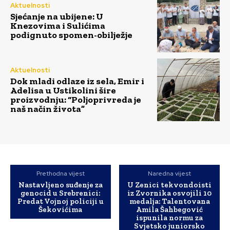
Aktuelnosti
Sjećanje na ubijene: U
Knezovima i Sulićima
podignuto spomen-obilježje
Aktuelnosti
Dok mladi odlaze iz sela, Emir i
Adelisa u Ustikolini šire
proizvodnju: “Poljoprivreda je
naš način života”
Prethodna vijest
Naredna vijest
Nastavljeno suđenje za
U Zenici tekvondoisti
genocid u Srebrenici:
iz Zvornika osvojili 10
Predat Vojnoj policiji u
medalja: Talentovana
Šekovićima
Amila Šahbegović
ispunila normu za
Svjetsko juniorsko