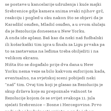
se postave u kancelarije udruženja i kuće majki
Srebrenice gdje kamera snima svaki njihov grč,
reakciju i pogled u oku nakon što se objavi da je
Karadžić osuđen, Mladić osuđen, a u ovom slučaju
da je Rezolucija donesena u New Yorku.
A onda ide aplauz. Baš kao da neki naš fudbalski
ili košarkaški tim igra u finalu za Ligu prvaka pa
to sa zastavama na leđima treba obilježiti i na
velikom ekranu.
Ništa što se događalo prije dva dana u New
Yorku nema veze sa bilo kakvom euforijom kada,
eventualno, na svjetskoj sceni pobijedi neki
“naš” tim. Ovaj tim koji je glasao za Rezoluciju je
skup država koje su prepoznale važnost te
Rezolucije kojom će se svijet svakoga 11. jula
sjećati Srebrenice – Bosne i Hercegovine. Prvo