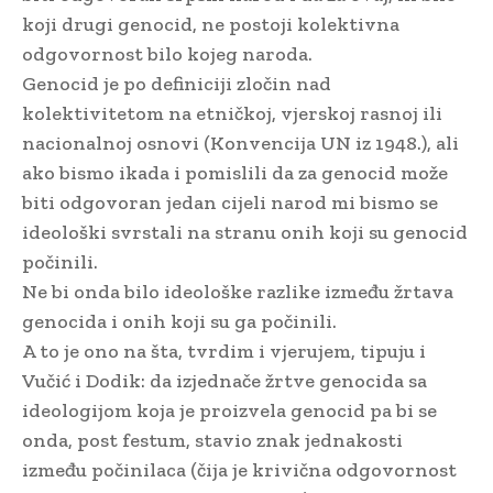
koji drugi genocid, ne postoji kolektivna
odgovornost bilo kojeg naroda.
Genocid je po definiciji zločin nad
kolektivitetom na etničkoj, vjerskoj rasnoj ili
nacionalnoj osnovi (Konvencija UN iz 1948.), ali
ako bismo ikada i pomislili da za genocid može
biti odgovoran jedan cijeli narod mi bismo se
ideološki svrstali na stranu onih koji su genocid
počinili.
Ne bi onda bilo ideološke razlike između žrtava
genocida i onih koji su ga počinili.
A to je ono na šta, tvrdim i vjerujem, tipuju i
Vučić i Dodik: da izjednače žrtve genocida sa
ideologijom koja je proizvela genocid pa bi se
onda, post festum, stavio znak jednakosti
između počinilaca (čija je krivična odgovornost