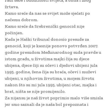
radi sebe i budućnosti svijeta, a onda i zbog
žrtava.
Kamo sreće da nas se svijet može sjećati po
nečemu dobrom.
Kamo sreće da Srebrenički genocid nije
počinjen.
Kada je Haški tribunal donosio presude za
genocid, koji je kasnije ponovo potvrđen 2007.
godine presudom Međunarodnog suda pravde u
istom gradu, u životima majki čija su djece
ubijena, djece čiji su očevi i djedovi ubijeni jula
1995. godine, žena čija su braća, očevi i muževi
ubijeni, u njihovim životima, u mojem životu
nakon što su mi jula 1995. ubijeni otac, majka i
brat, ništa se nije promijenilo.
Za nijansu je naš život poprimio malo više smisla
jer smo saznali da je naša bol prepoznata i