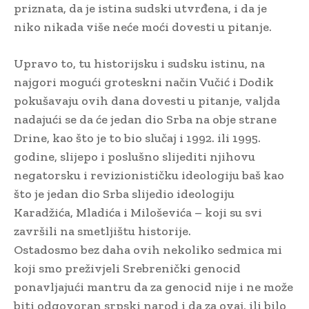
priznata, da je istina sudski utvrđena, i da je
niko nikada više neće moći dovesti u pitanje.
Upravo to, tu historijsku i sudsku istinu, na
najgori mogući groteskni način Vučić i Dodik
pokušavaju ovih dana dovesti u pitanje, valjda
nadajući se da će jedan dio Srba na obje strane
Drine, kao što je to bio slučaj i 1992. ili 1995.
godine, slijepo i poslušno slijediti njihovu
negatorsku i revizionističku ideologiju baš kao
što je jedan dio Srba slijedio ideologiju
Karadžića, Mladića i Miloševića – koji su svi
završili na smetljištu historije.
Ostadosmo bez daha ovih nekoliko sedmica mi
koji smo preživjeli Srebrenički genocid
ponavljajući mantru da za genocid nije i ne može
biti odgovoran srpski narod i da za ovaj, ili bilo