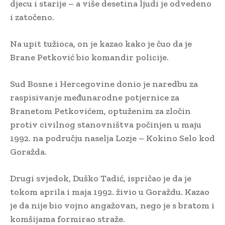
djecu i starije – a više desetina ljudi je odvedeno
i zatočeno.
Na upit tužioca, on je kazao kako je čuo da je
Brane Petković bio komandir policije.
Sud Bosne i Hercegovine donio je naredbu za
raspisivanje međunarodne potjernice za
Branetom Petkovićem, optuženim za zločin
protiv civilnog stanovništva počinjen u maju
1992. na području naselja Lozje – Kokino Selo kod
Goražda.
Drugi svjedok, Duško Tadić, ispričao je da je
tokom aprila i maja 1992. živio u Goraždu. Kazao
je da nije bio vojno angažovan, nego je s bratom i
komšijama formirao straže.