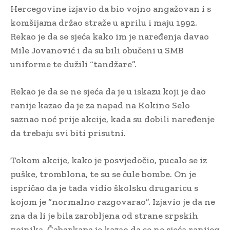
Hercegovine izjavio da bio vojno angažovan i s
komšijama držao straže u aprilu i maju 1992.
Rekao je da se sjeća kako im je naređenja davao
Mile Jovanović i da su bili obučeni u SMB
uniforme te dužili “tandžare”.
Rekao je da se ne sjeća da je u iskazu koji je dao
ranije kazao da je za napad na Kokino Selo
saznao noć prije akcije, kada su dobili naređenje
da trebaju svi biti prisutni.
Tokom akcije, kako je posvjedočio, pucalo se iz
puške, tromblona, te su se čule bombe. On je
ispričao da je tada vidio školsku drugaricu s
kojom je “normalno razgovarao”. Izjavio je da ne
zna da li je bila zarobljena od strane srpskih
vojnika. Čabarkapa je kazao da se ne sjeća ranijeg