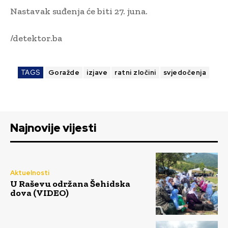
Nastavak suđenja će biti 27. juna.
/detektor.ba
TAGS
Goražde
izjave
ratni zločini
svjedočenja
Najnovije vijesti
Aktuelnosti
U Raševu održana Šehidska
dova (VIDEO)