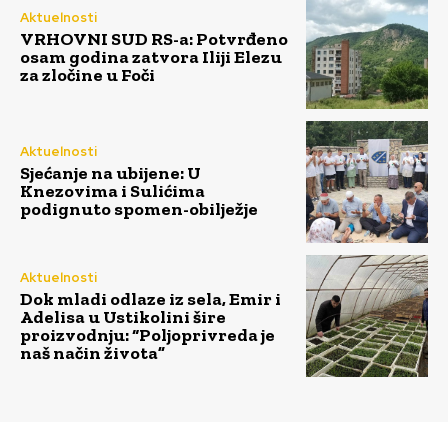
Aktuelnosti
VRHOVNI SUD RS-a: Potvrđeno
osam godina zatvora Iliji Elezu
za zločine u Foči
Aktuelnosti
Sjećanje na ubijene: U
Knezovima i Sulićima
podignuto spomen-obilježje
Aktuelnosti
Dok mladi odlaze iz sela, Emir i
Adelisa u Ustikolini šire
proizvodnju: “Poljoprivreda je
naš način života”