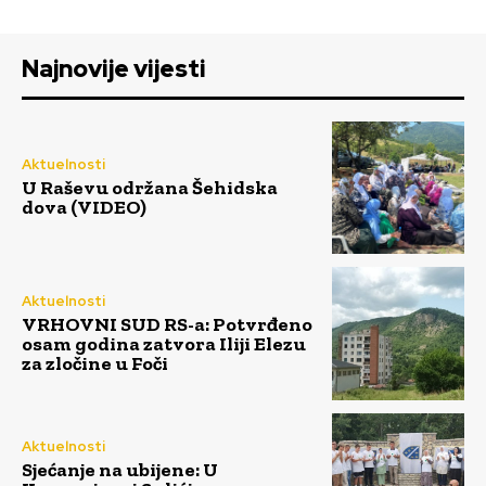
Najnovije vijesti
Aktuelnosti
U Raševu održana Šehidska
dova (VIDEO)
Aktuelnosti
VRHOVNI SUD RS-a: Potvrđeno
osam godina zatvora Iliji Elezu
za zločine u Foči
Aktuelnosti
Sjećanje na ubijene: U