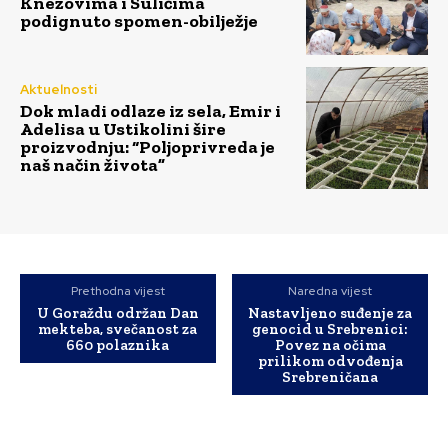
Knezovima i Sulićima
podignuto spomen-obilježje
Aktuelnosti
Dok mladi odlaze iz sela, Emir i
Adelisa u Ustikolini šire
proizvodnju: “Poljoprivreda je
naš način života”
Prethodna vijest
Naredna vijest
U Goraždu održan Dan
Nastavljeno suđenje za
mekteba, svečanost za
genocid u Srebrenici:
660 polaznika
Povez na očima
prilikom odvođenja
Srebreničana