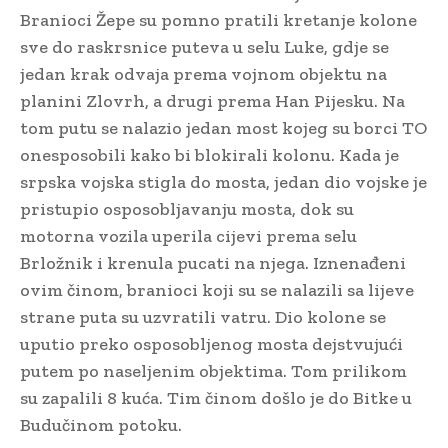
Branioci Žepe su pomno pratili kretanje kolone
sve do raskrsnice puteva u selu Luke, gdje se
jedan krak odvaja prema vojnom objektu na
planini Zlovrh, a drugi prema Han Pijesku. Na
tom putu se nalazio jedan most kojeg su borci TO
onesposobili kako bi blokirali kolonu. Kada je
srpska vojska stigla do mosta, jedan dio vojske je
pristupio osposobljavanju mosta, dok su
motorna vozila uperila cijevi prema selu
Brložnik i krenula pucati na njega. Iznenađeni
ovim činom, branioci koji su se nalazili sa lijeve
strane puta su uzvratili vatru. Dio kolone se
uputio preko osposobljenog mosta dejstvujući
putem po naseljenim objektima. Tom prilikom
su zapalili 8 kuća. Tim činom došlo je do Bitke u
Budučinom potoku.