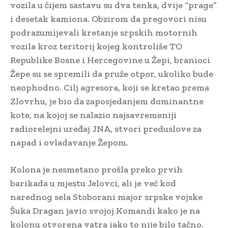
vozila u čijem sastavu su dva tenka, dvije “prage”
i desetak kamiona. Obzirom da pregovori nisu
podrazumijevali kretanje srpskih motornih
vozila kroz teritorij kojeg kontroliše TO
Republike Bosne i Hercegovine u Žepi, branioci
Žepe su se spremili da pruže otpor, ukoliko bude
neophodno. Cilj agresora, koji se kretao prema
Zlovrhu, je bio da zaposjedanjem dominantne
kote, na kojoj se nalazio najsavremeniji
radiorelejni uređaj JNA, stvori preduslove za
napad i ovladavanje Žepom.
Kolona je nesmetano prošla preko prvih
barikada u mjestu Jelovci, ali je već kod
narednog sela Stoborani major srpske vojske
Šuka Dragan javio svojoj Komandi kako je na
kolonu otvorena vatra iako to nije bilo tačno.