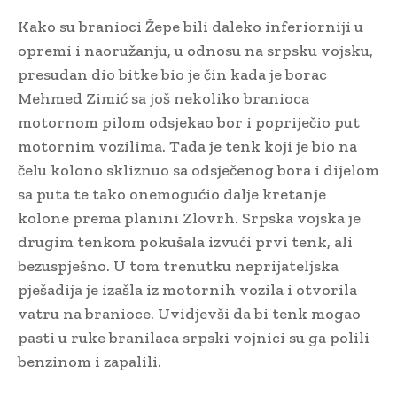
Kako su branioci Žepe bili daleko inferiorniji u
opremi i naoružanju, u odnosu na srpsku vojsku,
presudan dio bitke bio je čin kada je borac
Mehmed Zimić sa još nekoliko branioca
motornom pilom odsjekao bor i popriječio put
motornim vozilima. Tada je tenk koji je bio na
čelu kolono skliznuo sa odsječenog bora i dijelom
sa puta te tako onemogućio dalje kretanje
kolone prema planini Zlovrh. Srpska vojska je
drugim tenkom pokušala izvući prvi tenk, ali
bezuspješno. U tom trenutku neprijateljska
pješadija je izašla iz motornih vozila i otvorila
vatru na branioce. Uvidjevši da bi tenk mogao
pasti u ruke branilaca srpski vojnici su ga polili
benzinom i zapalili.