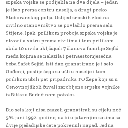
srpska vojska se podijelila na dva dijela – jedan
je išao prema centru naselja, a drugi preko
Stoboranskog polja. Uslijed srpskih zločina
civilno stanovništvo se povlačilo prema selu
Stijene. Ipak, prilikom proboja srpska vojska je
otvorila vatru prema civilima i tom prilikom
ubila 10 civila ukljčujući 7 članova familije Sejfić
među kojima se nalazila i petnaestomjesečna
beba Safet Sejfić. Isti dan granatirano je i selo
Gođenji, poslije čega su ušli u naselje i tom
prilikom ubili pet pripadnika TO Žepe koji su u
Osnovnoj školi čuvali zarobljene srpske vojnike
iz Bitke u Budučinom potoku.
Dio sela koji nisu zauzeli granatirali su cijelu noć
5/6. juni 1992. godine, da bi u jutarnjim satima sa
dvije pješadijske čete pokrenuli napad. Jedna