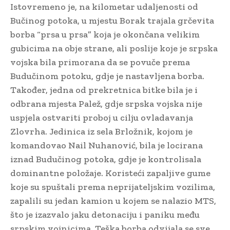
Istovremeno je, na kilometar udaljenosti od
Bučinog potoka, u mjestu Borak trajala grčevita
borba “prsa u prsa” koja je okončana velikim
gubicima na obje strane, ali poslije koje je srpska
vojska bila primorana da se povuče prema
Budučinom potoku, gdje je nastavljena borba.
Također, jedna od prekretnica bitke bila je i
odbrana mjesta Palež, gdje srpska vojska nije
uspjela ostvariti proboj u cilju ovladavanja
Zlovrha. Jedinica iz sela Brložnik, kojom je
komandovao Nail Nuhanović, bila je locirana
iznad Budučinog potoka, gdje je kontrolisala
dominantne položaje. Koristeći zapaljive gume
koje su spuštali prema neprijateljskim vozilima,
zapalili su jedan kamion u kojem se nalazio MTS,
što je izazvalo jaku detonaciju i paniku među
srpskim vojnicima. Teška borba odvijala se sve