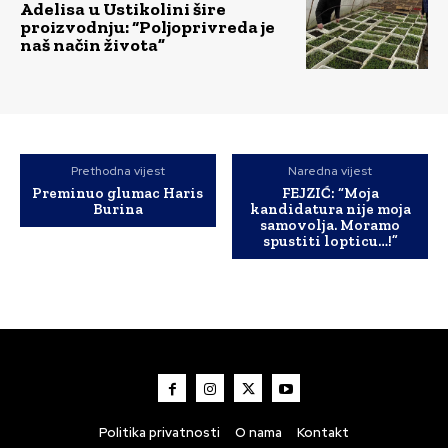
Adelisa u Ustikolini šire
proizvodnju: “Poljoprivreda je
naš način života”
Prethodna vijest
Naredna vijest
Preminuo glumac Haris
FEJZIĆ: “Moja
Burina
kandidatura nije moja
samovolja. Moramo
spustiti lopticu…!”
Politika privatnosti
O nama
Kontakt