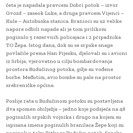
četa je napadala pravcem Dobri potok – izvor
Gvozd – zaseok Luke, a druga pravcem Vijenci –
Kule – Autobuska stanica. Branioci su uz velike
napore odbili napade ali je tom prilikom
poginulo 5 rezervnih policajaca i 2 pripadnika
TO Žepa. Istog dana, dok su se srpske snage
povlačile prema Han Pijesku, djelovali su i avioni
iz Srbije, vjerovatno u cilju bombardovanja
prostora Budučinog potoka, gdje su vođene
borbe. Međutim, avio bombe su pale na prostor
srebreničke općine.
Poslije rata u Budučinom potoku su postavljena
dva spomen obilježja – jedno koje podsjeća na 48
poginulih srpskih vojnika i drugo na kojem su
ispisana imena poginulih branilaca Žepe koji su
poginuli u toku Bitke za Budučin potok. Srpska