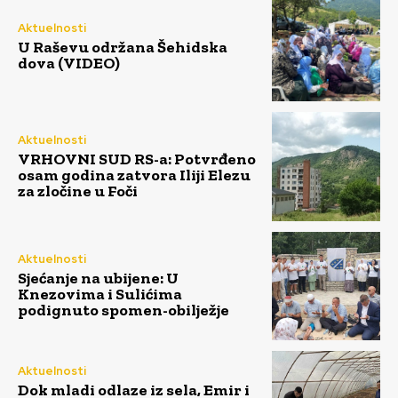
Aktuelnosti
U Raševu održana Šehidska
dova (VIDEO)
Aktuelnosti
VRHOVNI SUD RS-a: Potvrđeno
osam godina zatvora Iliji Elezu
za zločine u Foči
Aktuelnosti
Sjećanje na ubijene: U
Knezovima i Sulićima
podignuto spomen-obilježje
Aktuelnosti
Dok mladi odlaze iz sela, Emir i