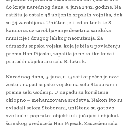
do kraja narednog dana, 5. juna 1992. godine. Na
ratištu je ostalo 48 ubijenih srpskih vojnika, dok
su 34 zarobljena. Uništen je i jedan tenk te 8
kamiona, uz zarobljavanje desetina sanduka
municije i drugog lahkog naoružanja. Za
odmazdu srpska vojska, koja je bila u povlačenju
prema Han Pijesku, zapalila je nekoliko kuća i
pratećih objekata u selu Brložnik.
Narednog dana, 5. juna, u 15 sati otpočeo je novi
žestok napad srpske vojske na selo Stoborani i
prema selu Gođenji. U napadu su korištena
oklopno – mehanizovana sredstva. Nakon što su
ovladali selom Stoborani, uništene su gotovo
sve kuće i popratni objekti uključujući i objekat
šumskog preduzeća Han Pijesak. Zauzećem sela