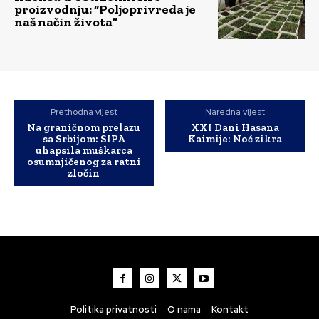
proizvodnju: “Poljoprivreda je
naš način života”
Prethodna vijest
Naredna vijest
Na graničnom prelazu
XXI Dani Hasana
sa Srbijom: SIPA
Kaimije: Noć zikra
uhapsila muškarca
osumnjičenog za ratni
zločin
Politika privatnosti
O nama
Kontakt