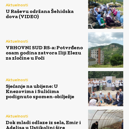
Aktuelnosti
U Raševu održana Šehidska
dova (VIDEO)
Aktuelnosti
VRHOVNI SUD RS-a: Potvrđeno
osam godina zatvora Iliji Elezu
za zločine u Foči
Aktuelnosti
Sjećanje na ubijene: U
Knezovima i Sulićima
podignuto spomen-obilježje
Aktuelnosti
Dok mladi odlaze iz sela, Emir i
Adelisa u Ustikolini šire