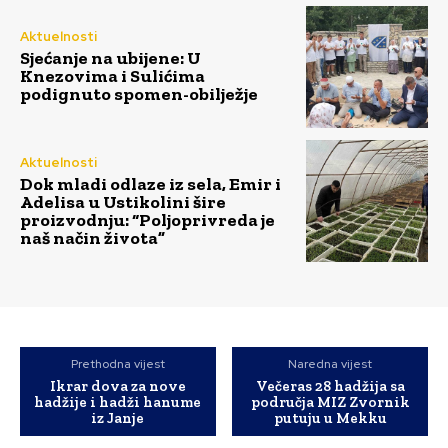
Aktuelnosti
Sjećanje na ubijene: U
Knezovima i Sulićima
podignuto spomen-obilježje
Aktuelnosti
Dok mladi odlaze iz sela, Emir i
Adelisa u Ustikolini šire
proizvodnju: “Poljoprivreda je
naš način života”
Prethodna vijest
Naredna vijest
Ikrar dova za nove
Večeras 28 hadžija sa
hadžije i hadži hanume
područja MIZ Zvornik
iz Janje
putuju u Mekku