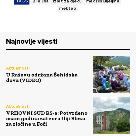
TAGS
Bijeljina
izlet za djecu
medžlis Bijeljina
mekteb
Najnovije vijesti
Aktuelnosti
U Raševu održana Šehidska
dova (VIDEO)
Aktuelnosti
VRHOVNI SUD RS-a: Potvrđeno
osam godina zatvora Iliji Elezu
za zločine u Foči