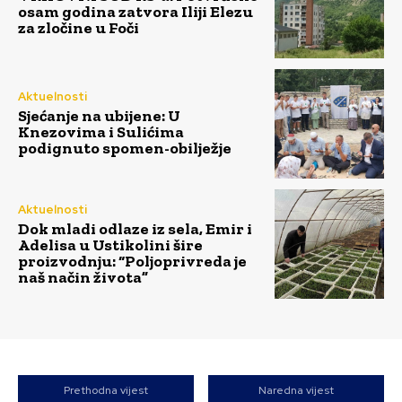
osam godina zatvora Iliji Elezu
za zločine u Foči
Aktuelnosti
Sjećanje na ubijene: U
Knezovima i Sulićima
podignuto spomen-obilježje
Aktuelnosti
Dok mladi odlaze iz sela, Emir i
Adelisa u Ustikolini šire
proizvodnju: “Poljoprivreda je
naš način života”
Prethodna vijest
Naredna vijest