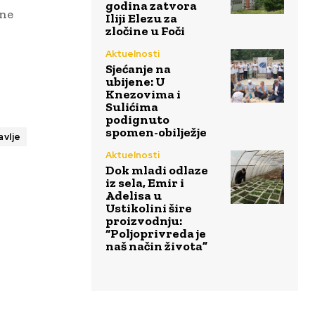
godina zatvora
tne
Iliji Elezu za
zločine u Foči
Aktuelnosti
Sjećanje na
ubijene: U
Knezovima i
Sulićima
podignuto
spomen-obilježje
avlje
Aktuelnosti
Dok mladi odlaze
iz sela, Emir i
Adelisa u
Ustikolini šire
proizvodnju:
“Poljoprivreda je
naš način života”