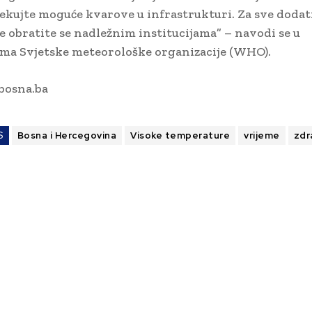
ekujte moguće kvarove u infrastrukturi. Za sve doda
e obratite se nadležnim institucijama” – navodi se u
ma Svjetske meteorološke organizacije (WHO).
bosna.ba
S
Bosna i Hercegovina
Visoke temperature
vrijeme
zdr