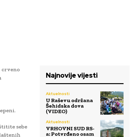
o crveno
Najnovije vijesti
h
Aktuelnosti
U Raševu održana
Šehidska dova
tepeni.
(VIDEO)
Aktuelnosti
titite sebe
VRHOVNI SUD RS-
a: Potvrđeno osam
laštenih