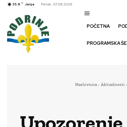
C
35.8
Janja
Petak, 07.08.2026.
POČETNA
PO
PROGRAMSKA Š
Naslovnica
Aktuelnosti
Upozorenje 