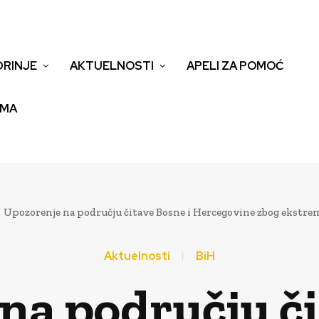
DRINJE
AKTUELNOSTI
APELI ZA POMOĆ
EMA
Upozorenje na području čitave Bosne i Hercegovine zbog ekstr
Aktuelnosti
BiH
na području či