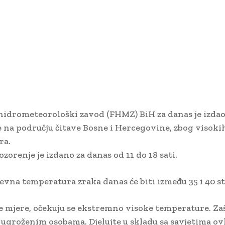
hidrometeorološki zavod (FHMZ) BiH za danas je izda
 na području čitave Bosne i Hercegovine, zbog visoki
ra.
zorenje je izdano za danas od 11 do 18 sati.
evna temperatura zraka danas će biti između 35 i 40 s
 mjere, očekuju se ekstremno visoke temperature. Zaš
 ugroženim osobama. Djelujte u skladu sa savjetima ov