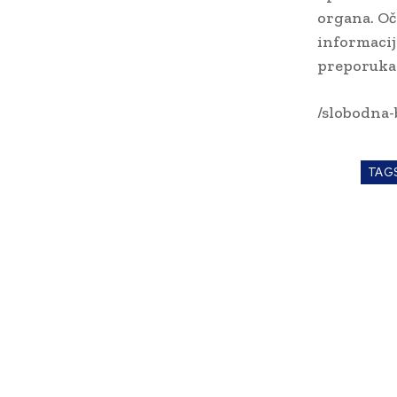
organa. Oč
informacij
preporuka
/slobodna-
TAG