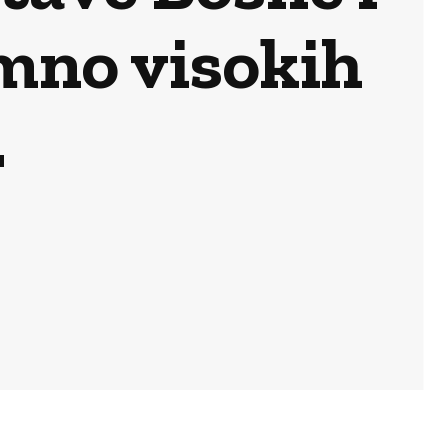
mno visokih
…