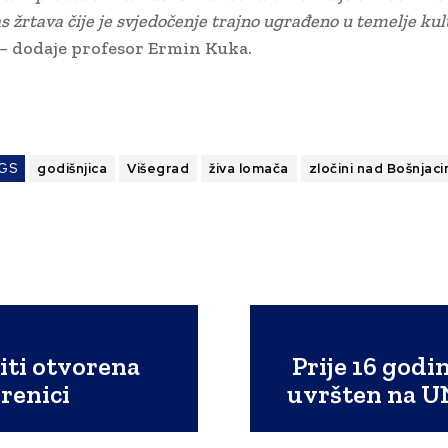
las žrtava čije je svjedočenje trajno ugrađeno u temelje ku
– dodaje profesor Ermin Kuka.
GS
godišnjica
Višegrad
živa lomača
zločini nad Bošnjac
biti otvorena
Prije 16 god
renici
uvršten na U