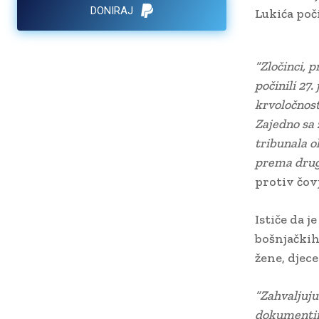
DONIRAJ
Lukića poči
“Zločinci, p
počinili 27
krvoločnost
Zajedno sa 
tribunala o
prema dru
protiv čo
Ističe da j
bošnjačkih 
žene, djece
“Zahvaljuju
dokumentira