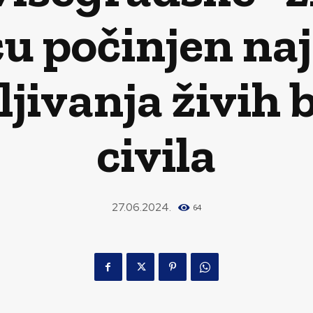
u počinjen na
ljivanja živih
civila
27.06.2024.
64