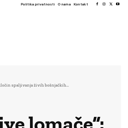
Politika privatnosti
O nama
Kontakt
očin spaljivanja živih bošnjačkih...
ive lomače”: