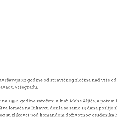
avršavaju 32 godine od stravičnog zločina nad više od 
kavac u Višegradu.
juna 1992. godine zatočeni u kući Mehe Aljića, a potom 
Živa lomača na Bikavcu desila se samo 13 dana poslije 
jeg su zlikovci pod komandom doživotnog osuđenika 