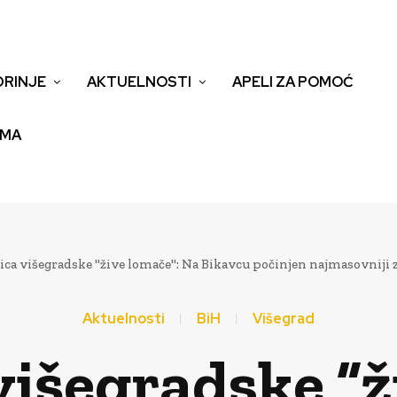
DRINJE
AKTUELNOSTI
APELI ZA POMOĆ
EMA
ica višegradske "žive lomače": Na Bikavcu počinjen najmasovniji zl
Aktuelnosti
BiH
Višegrad
višegradske “ž