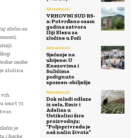
Aktuelnosti
VRHOVNI SUD RS-
a: Potvrđeno osam
godina zatvora
aj zločin su
Iliji Elezu za
znosti,
zločine u Foči
tniji.
Aktuelnosti
aškog
Sjećanje na
ubijene: U
 jedne osobe
Knezovima i
je zločina
Sulićima
podignuto
spomen-obilježje
Aktuelnosti
ivih
Dok mladi odlaze
pu smrt 71
iz sela, Emir i
Adelisa u
tvor.
Ustikolini šire
proizvodnju:
“Poljoprivreda je
ločin je
naš način života”
a i borbe