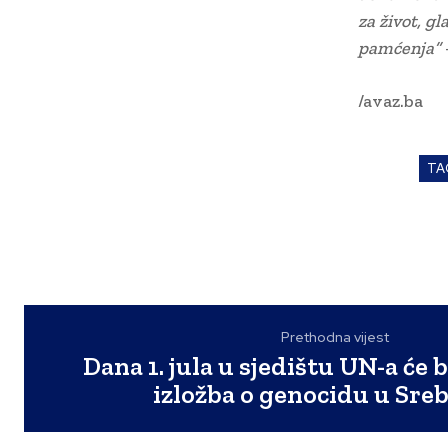
za život, g
pamćenja”
/avaz.ba
TA
Prethodna vijest
Dana 1. jula u sjedištu UN-a će 
izložba o genocidu u Sreb