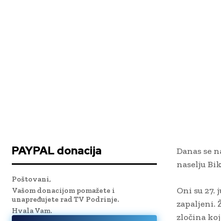
PAYPAL donacija
Danas se n
naselju Bi
Poštovani,
Oni su 27. 
Vašom donacijom pomažete i
unapređujete rad TV Podrinje.
zapaljeni. 
Hvala Vam.
zločina ko