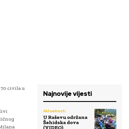
70 civila u
Najnovije vijesti
živi
Aktuelnosti
U Raševu održana
sličnog
Šehidska dova
Milana
(VIDEO)