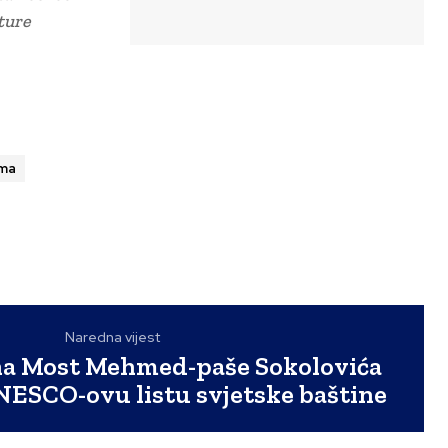
lture
ima
Naredna vijest
ina Most Mehmed-paše Sokolovića
NESCO-ovu listu svjetske baštine