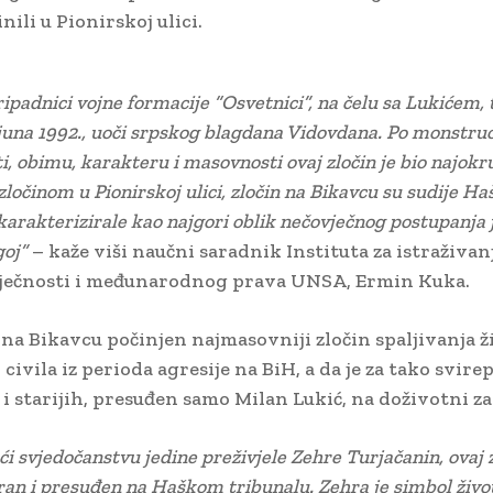
nili u Pionirskoj ulici.
ripadnici vojne formacije “Osvetnici”, na čelu sa Lukićem, t
. juna 1992., uoči srpskog blagdana Vidovdana. Po monstruo
i, obimu, karakteru i masovnosti ovaj zločin je bio najokru
zločinom u Pionirskoj ulici, zločin na Bikavcu su sudije H
karakterizirale kao najgori oblik nečovječnog postupanja
goj”
– kaže viši naučni saradnik Instituta za istraživan
vječnosti i međunarodnog prava UNSA, Ermin Kuka.
e na Bikavcu počinjen najmasovniji zločin spaljivanja ž
civila iz perioda agresije na BiH, a da je za tako svire
 i starijih, presuđen samo Milan Lukić, na doživotni za
ći svjedočanstvu jedine preživjele Zehre Turjačanin, ovaj z
n i presuđen na Haškom tribunalu. Zehra je simbol život