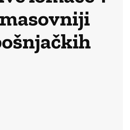
jmasovniji
 bošnjačkih