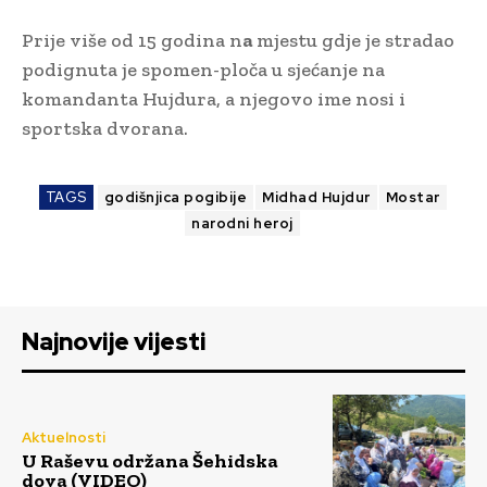
Prije više od 15 godina n
a
mjestu gdje je stradao
podignuta je spomen-ploča u sjećanje na
komandanta Hujdura, a njegovo ime nosi i
sportska dvorana.
TAGS
godišnjica pogibije
Midhad Hujdur
Mostar
narodni heroj
Najnovije vijesti
Aktuelnosti
U Raševu održana Šehidska
dova (VIDEO)