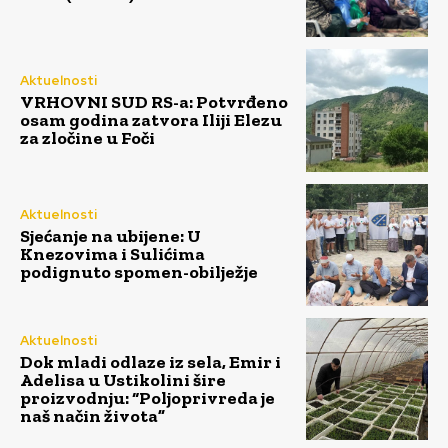
Aktuelnosti
VRHOVNI SUD RS-a: Potvrđeno
osam godina zatvora Iliji Elezu
za zločine u Foči
Aktuelnosti
Sjećanje na ubijene: U
Knezovima i Sulićima
podignuto spomen-obilježje
Aktuelnosti
Dok mladi odlaze iz sela, Emir i
Adelisa u Ustikolini šire
proizvodnju: “Poljoprivreda je
naš način života”