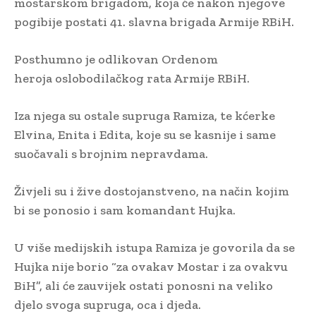
mostarskom brigadom, koja će nakon njegove
pogibije postati 41. slavna brigada Armije RBiH.
Posthumno je odlikovan Ordenom
heroja oslobodilačkog rata Armije RBiH.
Iza njega su ostale supruga Ramiza, te kćerke
Elvina, Enita i Edita, koje su se kasnije i same
suočavali s brojnim nepravdama.
Živjeli su i žive dostojanstveno, na način kojim
bi se ponosio i sam komandant Hujka.
U više medijskih istupa Ramiza je govorila da se
Hujka nije borio “za ovakav Mostar i za ovakvu
BiH”, ali će zauvijek ostati ponosni na veliko
djelo svoga supruga, oca i djeda.