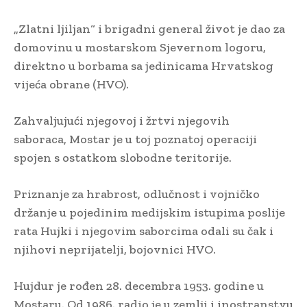
„Zlatni ljiljan“ i brigadni general život je dao za
domovinu u mostarskom Sjevernom logoru,
direktno u borbama sa jedinicama Hrvatskog
vijeća obrane (HVO).
Zahvaljujući njegovoj i žrtvi njegovih
saboraca, Mostar je u toj poznatoj operaciji
spojen s ostatkom slobodne teritorije.
Priznanje za hrabrost, odlučnost i vojničko
držanje u pojedinim medijskim istupima poslije
rata Hujki i njegovim saborcima odali su čak i
njihovi neprijatelji, bojovnici HVO.
Hujdur je rođen 28. decembra 1953. godine u
Mostaru. Od 1986. radio je u zemlji i inostranstvu