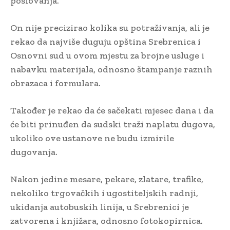
poslovanja.
On nije precizirao kolika su potraživanja, ali je
rekao da najviše duguju opština Srebrenica i
Osnovni sud u ovom mjestu za brojne usluge i
nabavku materijala, odnosno štampanje raznih
obrazaca i formulara.
Također je rekao da će sačekati mjesec dana i da
će biti prinuđen da sudski traži naplatu dugova,
ukoliko ove ustanove ne budu izmirile
dugovanja.
Nakon jedine mesare, pekare, zlatare, trafike,
nekoliko trgovačkih i ugostiteljskih radnji,
ukidanja autobuskih linija, u Srebrenici je
zatvorena i knjižara, odnosno fotokopirnica.