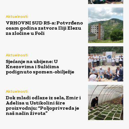
Aktuelnosti
VRHOVNI SUD RS-a: Potvrđeno
osam godina zatvora Iliji Elezu
za zločine u Foči
Aktuelnosti
Sjećanje na ubijene: U
Knezovima i Sulićima
podignuto spomen-obilježje
Aktuelnosti
Dok mladi odlaze iz sela, Emir i
Adelisa u Ustikolini šire
proizvodnju: “Poljoprivreda je
naš način života”