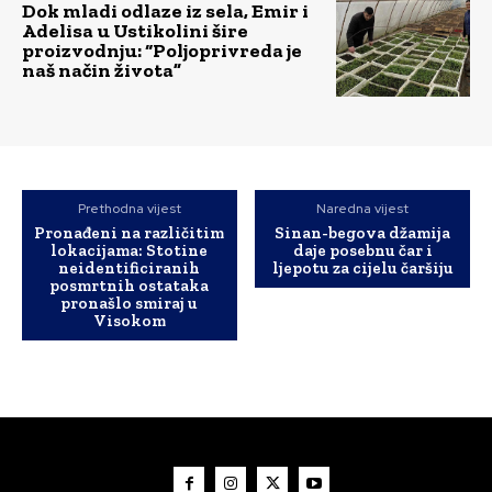
Dok mladi odlaze iz sela, Emir i
Adelisa u Ustikolini šire
proizvodnju: “Poljoprivreda je
naš način života”
Prethodna vijest
Naredna vijest
Pronađeni na različitim
Sinan-begova džamija
lokacijama: Stotine
daje posebnu čar i
neidentificiranih
ljepotu za cijelu čaršiju
posmrtnih ostataka
pronašlo smiraj u
Visokom