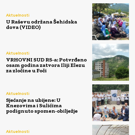
Aktuelnosti
U Raševu održana Šehidska
dova (VIDEO)
Aktuelnosti
VRHOVNI SUD RS-a: Potvrđeno
osam godina zatvora Iliji Elezu
za zločine u Foči
Aktuelnosti
Sjećanje na ubijene: U
Knezovima i Sulićima
podignuto spomen-obilježje
Aktuelnosti