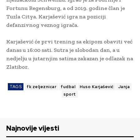
Fortunu Regensburg, a od 2019. godine član je
Tuzla Citya. Karjašević igra na poziciji
defanzivnog veznog igrača.
Karjašević će prvi trening sa ekipom obaviti već
danas u 16:00 sati. Sutra je slobodan dan, a u
nedjelju u jutarnjim satima zakazan je odlazak na
Zlatibor.
TAGS
fk zeljeznicar
fudbal
Huso Karjašević
Janja
sport
Najnovije vijesti