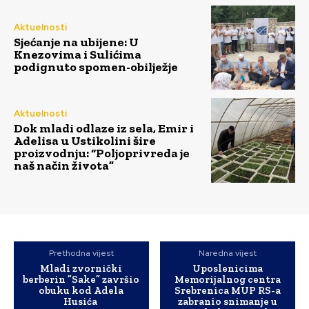
Aktuelnosti
Sjećanje na ubijene: U
Knezovima i Sulićima
podignuto spomen-obilježje
Aktuelnosti
Dok mladi odlaze iz sela, Emir i
Adelisa u Ustikolini šire
proizvodnju: “Poljoprivreda je
naš način života”
Prethodna vijest
Naredna vijest
Mladi zvornički
Uposlenicima
berberin ”Sake” završio
Memorijalnog centra
obuku kod Adela
Srebrenica MUP RS-a
Husića
zabranio snimanje u