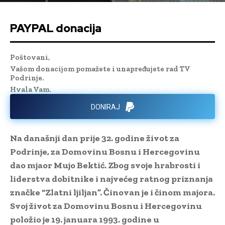
PAYPAL donacija
Poštovani,
Vašom donacijom pomažete i unapređujete rad TV
Podrinje.
Hvala Vam.
DONIRAJ
Na današnji dan prije 32. godine život za
Podrinje, za Domovinu Bosnu i Hercegovinu
dao mjaor Mujo Bektić. Zbog svoje hrabrosti i
liderstva dobitnike i najvećeg ratnog priznanja
značke “Zlatni ljiljan”. Činovan je i činom majora.
Svoj život za Domovinu Bosnu i Hercegovinu
položio je 19. januara 1993. godine u