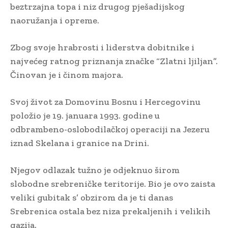
beztrzajna topa i niz drugog pješadijskog
naoružanja i opreme.
Zbog svoje hrabrosti i liderstva dobitnike i
najvećeg ratnog priznanja značke “Zlatni ljiljan”.
Činovan je i činom majora.
Svoj život za Domovinu Bosnu i Hercegovinu
položio je 19. januara 1993. godine u
odbrambeno-oslobodilačkoj operaciji na Jezeru
iznad Skelana i granice na Drini.
Njegov odlazak tužno je odjeknuo širom
slobodne srebreničke teritorije. Bio je ovo zaista
veliki gubitak s’ obzirom da je ti danas
Srebrenica ostala bez niza prekaljenih i velikih
gazija.