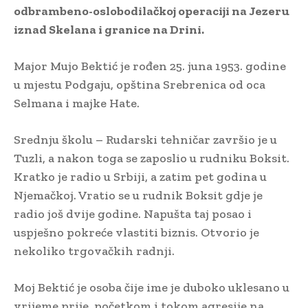
odbrambeno-oslobodilačkoj operaciji na Jezeru
iznad Skelana i granice na Drini.
Major Mujo Bektić je rođen 25. juna 1953. godine
u mjestu Podgaju, opština Srebrenica od oca
Selmana i majke Hate.
Srednju školu – Rudarski tehničar završio je u
Tuzli, a nakon toga se zaposlio u rudniku Boksit.
Kratko je radio u Srbiji, a zatim pet godina u
Njemačkoj. Vratio se u rudnik Boksit gdje je
radio još dvije godine. Napušta taj posao i
uspješno pokreće vlastiti biznis. Otvorio je
nekoliko trgovačkih radnji.
Moj Bektić je osoba čije ime je duboko uklesano u
vrijeme prije, početkom i tokom agresije na