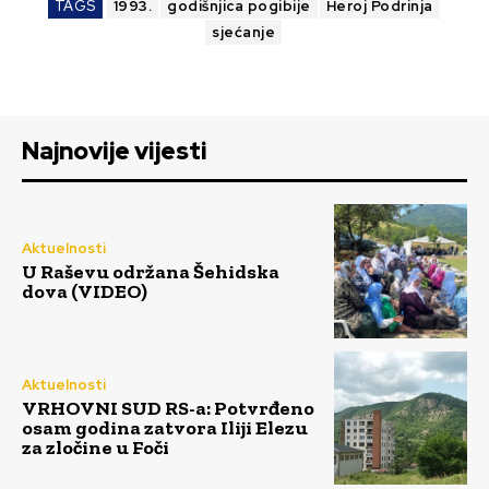
TAGS
1993.
godišnjica pogibije
Heroj Podrinja
sjećanje
Najnovije vijesti
Aktuelnosti
U Raševu održana Šehidska
dova (VIDEO)
Aktuelnosti
VRHOVNI SUD RS-a: Potvrđeno
osam godina zatvora Iliji Elezu
za zločine u Foči