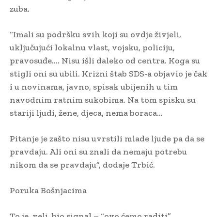
zuba.
“Imali su podršku svih koji su ovdje živjeli,
uključujući lokalnu vlast, vojsku, policiju,
pravosuđe…. Nisu išli daleko od centra. Koga su
stigli oni su ubili. Krizni štab SDS-a objavio je čak
i u novinama, javno, spisak ubijenih u tim
navodnim ratnim sukobima. Na tom spisku su
stariji ljudi, žene, djeca, nema boraca…
Pitanje je zašto nisu uvrstili mlade ljude pa da se
pravdaju. Ali oni su znali da nemaju potrebu
nikom da se pravdaju”, dodaje Trbić.
Poruka Bošnjacima
To je, veli, bio signal – “ovo ćemo raditi”.