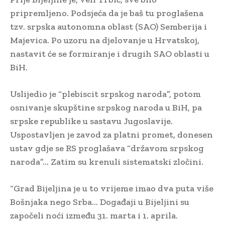
pripremljeno. Podsjeća da je baš tu proglašena
tzv. srpska autonomna oblast (SAO) Semberija i
Majevica. Po uzoru na djelovanje u Hrvatskoj,
nastavit će se formiranje i drugih SAO oblasti u
BiH.
Uslijedio je “plebiscit srpskog naroda”, potom
osnivanje skupštine srpskog naroda u BiH, pa
srpske republike u sastavu Jugoslavije.
Uspostavljen je zavod za platni promet, donesen
ustav gdje se RS proglašava “državom srpskog
naroda”… Zatim su krenuli sistematski zločini.
“Grad Bijeljina je u to vrijeme imao dva puta više
Bošnjaka nego Srba… Događaji u Bijeljini su
započeli noći između 31. marta i 1. aprila.