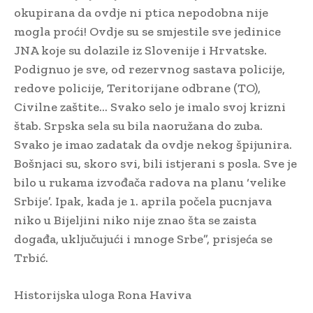
okupirana da ovdje ni ptica nepodobna nije
mogla proći! Ovdje su se smjestile sve jedinice
JNA koje su dolazile iz Slovenije i Hrvatske.
Podignuo je sve, od rezervnog sastava policije,
redove policije, Teritorijane odbrane (TO),
Civilne zaštite… Svako selo je imalo svoj krizni
štab. Srpska sela su bila naoružana do zuba.
Svako je imao zadatak da ovdje nekog špijunira.
Bošnjaci su, skoro svi, bili istjerani s posla. Sve je
bilo u rukama izvođača radova na planu ‘velike
Srbije’. Ipak, kada je 1. aprila počela pucnjava
niko u Bijeljini niko nije znao šta se zaista
događa, uključujući i mnoge Srbe”, prisjeća se
Trbić.
Historijska uloga Rona Haviva