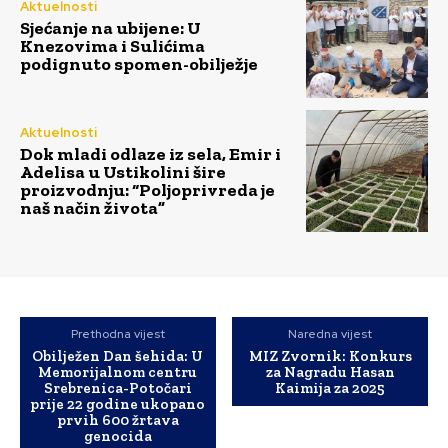
Aktuelnosti
Sjećanje na ubijene: U
Knezovima i Sulićima
podignuto spomen-obilježje
Aktuelnosti
Dok mladi odlaze iz sela, Emir i
Adelisa u Ustikolini šire
proizvodnju: “Poljoprivreda je
naš način života”
Prethodna vijest
Naredna vijest
Obilježen Dan šehida: U
MIZ Zvornik: Konkurs
Memorijalnom centru
za Nagradu Hasan
Srebrenica-Potočari
Kaimija za 2025
prije 22 godine ukopano
prvih 600 žrtava
genocida