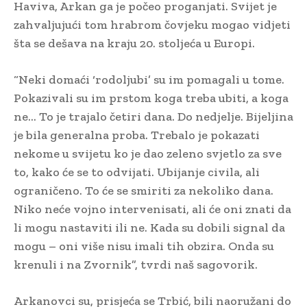
Haviva, Arkan ga je počeo proganjati. Svijet je
zahvaljujući tom hrabrom čovjeku mogao vidjeti
šta se dešava na kraju 20. stoljeća u Europi.
“Neki domaći ‘rodoljubi’ su im pomagali u tome.
Pokazivali su im prstom koga treba ubiti, a koga
ne… To je trajalo četiri dana. Do nedjelje. Bijeljina
je bila generalna proba. Trebalo je pokazati
nekome u svijetu ko je dao zeleno svjetlo za sve
to, kako će se to odvijati. Ubijanje civila, ali
ograničeno. To će se smiriti za nekoliko dana.
Niko neće vojno intervenisati, ali će oni znati da
li mogu nastaviti ili ne. Kada su dobili signal da
mogu – oni više nisu imali tih obzira. Onda su
krenuli i na Zvornik”, tvrdi naš sagovorik.
Arkanovci su, prisjeća se Trbić, bili naoružani do