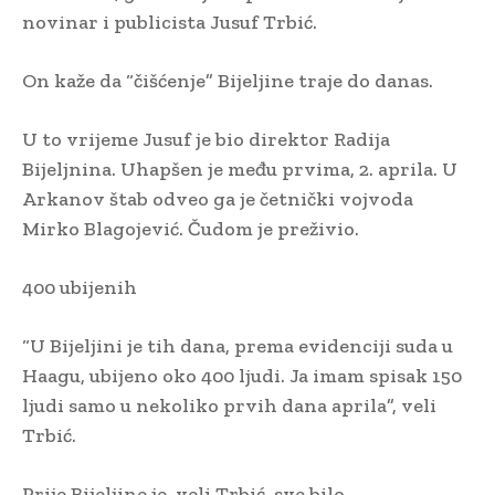
novinar i publicista Jusuf Trbić.
On kaže da “čišćenje” Bijeljine traje do danas.
U to vrijeme Jusuf je bio direktor Radija
Bijeljnina. Uhapšen je među prvima, 2. aprila. U
Arkanov štab odveo ga je četnički vojvoda
Mirko Blagojević. Čudom je preživio.
400 ubijenih
“U Bijeljini je tih dana, prema evidenciji suda u
Haagu, ubijeno oko 400 ljudi. Ja imam spisak 150
ljudi samo u nekoliko prvih dana aprila”, veli
Trbić.
Prije Bijeljine je, veli Trbić, sve bilo