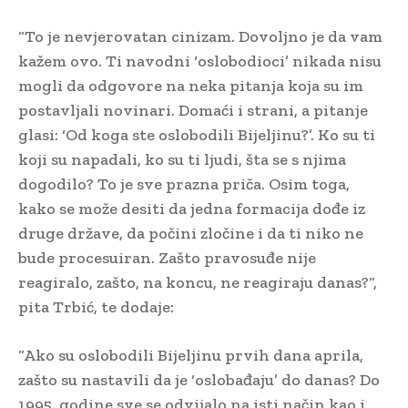
“To je nevjerovatan cinizam. Dovoljno je da vam
kažem ovo. Ti navodni ‘oslobodioci’ nikada nisu
mogli da odgovore na neka pitanja koja su im
postavljali novinari. Domaći i strani, a pitanje
glasi: ‘Od koga ste oslobodili Bijeljinu?’. Ko su ti
koji su napadali, ko su ti ljudi, šta se s njima
dogodilo? To je sve prazna priča. Osim toga,
kako se može desiti da jedna formacija dođe iz
druge države, da počini zločine i da ti niko ne
bude procesuiran. Zašto pravosuđe nije
reagiralo, zašto, na koncu, ne reagiraju danas?“,
pita Trbić, te dodaje:
“Ako su oslobodili Bijeljinu prvih dana aprila,
zašto su nastavili da je ‘oslobađaju’ do danas? Do
1995. godine sve se odvijalo na isti način kao i