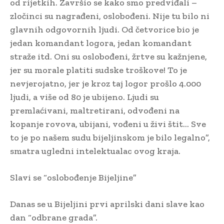
od rijetkih. Završio se kako smo predviđali –
zločinci su nagrađeni, oslobođeni. Nije tu bilo ni
glavnih odgovornih ljudi. Od četvorice bio je
jedan komandant logora, jedan komandant
straže itd. Oni su oslobođeni, žrtve su kažnjene,
jer su morale platiti sudske troškove! To je
nevjerojatno, jer je kroz taj logor prošlo 4.000
ljudi, a više od 80 je ubijeno. Ljudi su
premlaćivani, maltretirani, odvođeni na
kopanje rovova, ubijani, vođeni u živi štit… Sve
to je po našem sudu bijeljinskom je bilo legalno”,
smatra ugledni intelektualac ovog kraja.
Slavi se “oslobođenje Bijeljine”
Danas se u Bijeljini prvi aprilski dani slave kao
dan “odbrane grada”.