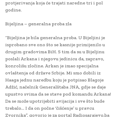
protjerivanja koja će trajati naredne tri i pol
godine.
Bijeljina – generalna proba zla
“Bijeljina je bila generalna proba. U Bijeljini je
isprobano sve ono što se kasnije primijenilo u
drugim gradovima BiH. S tim da su u Bijeljinu
poslali Arkana i njegovu jedinicu da, zapravo,
konrolišu zločine. Arkan je imao specijalna
ovlaštenja od države Srbije. Mi smo dobili iz
Haaga jednu naredbu koju je potpisao Blagoje
Adžić, načelnik Generalštaba JNA, gdje se daje
upustvo svima da se stave pod komandu Arkana!
Da se može upotrijebiti avijacija i sve što bude
trebalo… I da on počne ‘čišćenje’ u pravcu
Zvornika”, govorio je za portal Radiosarajevo.ba