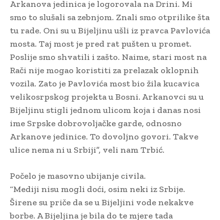
Arkanova jedinica je logorovala na Drini. Mi
smo to slušali sa zebnjom. Znali smo otprilike šta
tu rade. Oni su u Bijeljinu ušli iz pravca Pavlovića
mosta. Taj most je pred rat pušten u promet.
Poslije smo shvatili i zašto. Naime, stari most na
Rači nije mogao koristiti za prelazak oklopnih
vozila. Zato je Pavlovića most bio žila kucavica
velikosrpskog projekta u Bosni. Arkanovci su u
Bijeljinu stigli jednom ulicom koja i danas nosi
ime Srpske dobrovoljačke garde, odnosno
Arkanove jedinice. To dovoljno govori. Takve
ulice nema ni u Srbiji”, veli nam Trbić.
Počelo je masovno ubijanje civila.
“Mediji nisu mogli doći, osim neki iz Srbije.
Širene su priče da se u Bijeljini vode nekakve
borbe. A Bijeljina je bila do te mjere tada