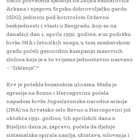
način posvećena sjećanju na Željka Ražnatovića
Arkana i njegovu Srpsku dobrovoljačku gardu
(SDG), jedinicu pod kontrolom Državne
bezbjednosti i vlasti u Beogradu, koji su na
današnji dan 1. aprila 1992. godine, a uz podršku
bivše JNA i četničkih snaga, u tom semberskom
gradu počeli genocidnu kampanju masovnih
zločina koja je u to vrijeme jednostavno nazvano
– “čišćenje”.*
Krv je potekla bosanskim ulicama. Mada je
agresija na Bosnu i Hercegovinu počela
napadom bivše Jugoslavenske narodne armije
(JNA) na hrvatsko selo Ravno u Hercegovini još
oktobra 1991. godine, tih aprilskih dana u
Bijeljini dana je, zapravo, počela da djeluje
sistematska spirala nasilja, ubistava, silovanja i