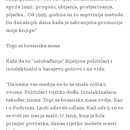
aprila 1992.: progoni, ubijanja, protjerivanja,
pljačka… Od 1995. godine su to suptilnije metode.
Do današnjih dana kada je zabranjena promocija
moje knjige.”
Topi se bosanska masa
Kaže da to “oslobađanje” Bijeljine političari i
intelektualci u Sarajevu gotovo i ne vide.
“Da nema vas medija ne bi se znalo ništa o
ovome. Političari rijetko dođu. Intelektualaca,
također, nema. Topi se bosanska masa ovdje. Kao
i u Podrinju. Ljudi odavde odlaze. Kad ode 5-10 to
se vidi jer nas je malo. U Janji, koja je bila
primjer povratka, danas rijetko možete sresti