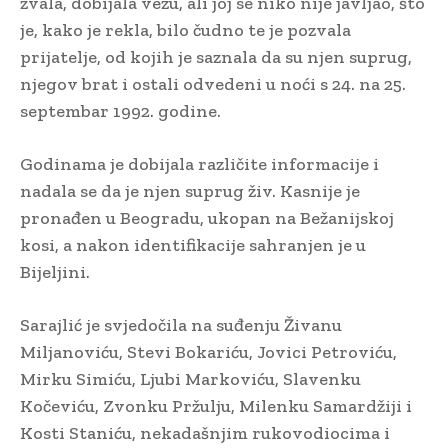
zvala, dobijala vezu, ali joj se niko nije javljao, što
je, kako je rekla, bilo čudno te je pozvala
prijatelje, od kojih je saznala da su njen suprug,
njegov brat i ostali odvedeni u noći s 24. na 25.
septembar 1992. godine.
Godinama je dobijala različite informacije i
nadala se da je njen suprug živ. Kasnije je
pronađen u Beogradu, ukopan na Bežanijskoj
kosi, a nakon identifikacije sahranjen je u
Bijeljini.
Sarajlić je svjedočila na suđenju Živanu
Miljanoviću, Stevi Bokariću, Jovici Petroviću,
Mirku Simiću, Ljubi Markoviću, Slavenku
Kočeviću, Zvonku Pržulju, Milenku Samardžiji i
Kosti Staniću, nekadašnjim rukovodiocima i