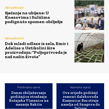
Aktuelnosti
Sjećanje na ubijene: U
Knezovima i Sulićima
podignuto spomen-obilježje
Aktuelnosti
Dok mladi odlaze iz sela, Emir i
Adelisa u Ustikolini šire
proizvodnju: “Poljoprivreda je
naš način života”
Prethodna vijest
Naredna vijest
Danas obilježavanje
Ove srijede godišnji
godišnjice stradanja
remont dalekovoda
Bošnjaka Vlasenice na
Kamenica: Bez struje
mezarju Rakita
naselja od Snagova do
Zelinja