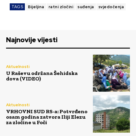
TAGS
Bijeljina
ratni zločini
suđenja
svjedočenja
Najnovije vijesti
Aktuelnosti
U Raševu održana Šehidska
dova (VIDEO)
Aktuelnosti
VRHOVNI SUD RS-a: Potvrđeno
osam godina zatvora Iliji Elezu
za zločine u Foči