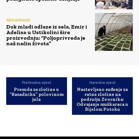
Aktuelnosti
Dok mladi odlaze iz sela, Emir i
Adelisa u Ustikolini šire
proizvodnju: “Poljoprivreda je
naš način života”
Prethodna vijest
Naredna vijest
Presuda za zločine u
Nastavljeno suđenje za
“Rasadniku” polovinom
ratne zločine na
jula
području Zvornika:
Odvajanje muškaraca u
Bijelom Potoku