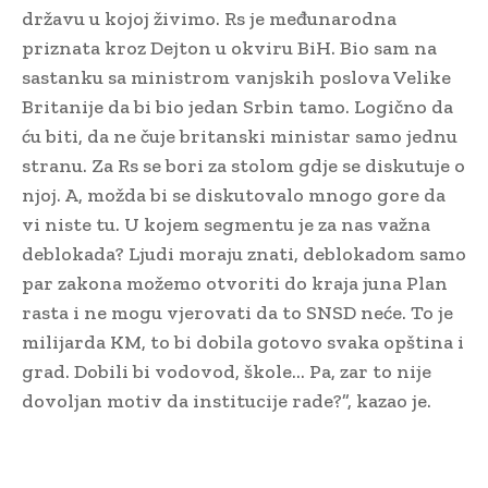
državu u kojoj živimo. Rs je međunarodna
priznata kroz Dejton u okviru BiH. Bio sam na
sastanku sa ministrom vanjskih poslova Velike
Britanije da bi bio jedan Srbin tamo. Logično da
ću biti, da ne čuje britanski ministar samo jednu
stranu. Za Rs se bori za stolom gdje se diskutuje o
njoj. A, možda bi se diskutovalo mnogo gore da
vi niste tu. U kojem segmentu je za nas važna
deblokada? Ljudi moraju znati, deblokadom samo
par zakona možemo otvoriti do kraja juna Plan
rasta i ne mogu vjerovati da to SNSD neće. To je
milijarda KM, to bi dobila gotovo svaka opština i
grad. Dobili bi vodovod, škole… Pa, zar to nije
dovoljan motiv da institucije rade?”, kazao je.