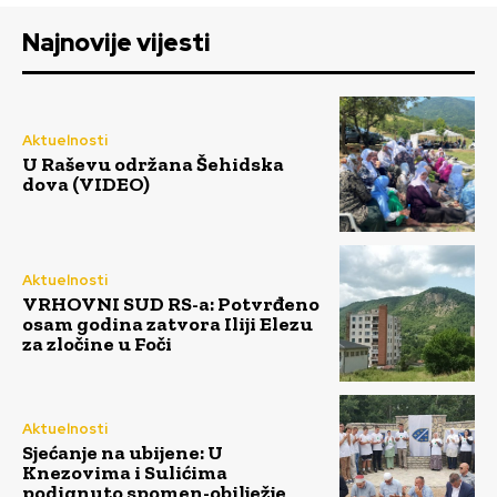
Najnovije vijesti
Aktuelnosti
U Raševu održana Šehidska
dova (VIDEO)
Aktuelnosti
VRHOVNI SUD RS-a: Potvrđeno
osam godina zatvora Iliji Elezu
za zločine u Foči
Aktuelnosti
Sjećanje na ubijene: U
Knezovima i Sulićima
podignuto spomen-obilježje