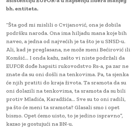
asistenciju EUFOR-a u hapšenju lidera manjeg
bh. entiteta.
“Šta god mi mislili o Cvijanović, ona je dobila
podršku naroda. Ona ima hiljadu mana koje bih
naveo, a jedna od najvećih je ta što je u SNSD-u.
Ali, kad je preglasana, ne može meni Bećirović ili
Komšić… I onda kažu, zašto vi niste podržali da
EUFOR dođe hapsiti rukovodstvo Rs-a, pa zar ne
znate da su oni došli na tenkovima. Pa, ta sjenka
će njih pratiti do kraja života. Ta sramota da su
oni dolazili na tenkovima, ta sramota da su bili
protiv Mladića, Karadžića… Sve su to oni radili,
pa što će meni ta sramota? Glasali smo i opet
bismo. Opet ćemo uisto, to je jedino ispravno”,
kazao je gostujući na BN-u.