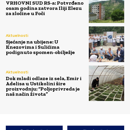
VRHOVNI SUD RS-a: Potvrđeno
osam godina zatvora Iliji Elezu
za zločine u Foči
Aktuelnosti
Sjećanje na ubijene: U
Knezovima i Sulićima
podignuto spomen-obilježje
Aktuelnosti
Dok mladi odlaze iz sela, Emir i
Adelisa u Ustikolini šire
proizvodnju: “Poljoprivreda je
naš način života”