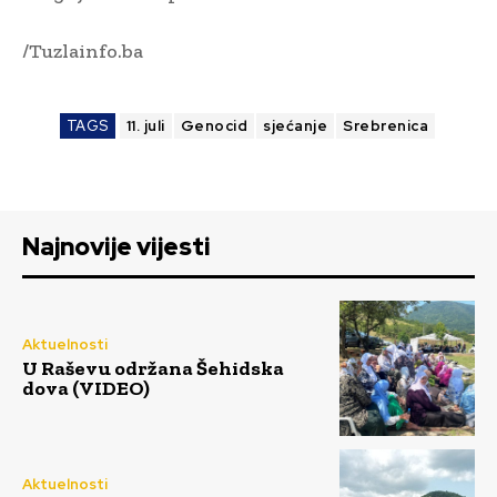
/Tuzlainfo.ba
TAGS
11. juli
Genocid
sjećanje
Srebrenica
Najnovije vijesti
Aktuelnosti
U Raševu održana Šehidska
dova (VIDEO)
Aktuelnosti