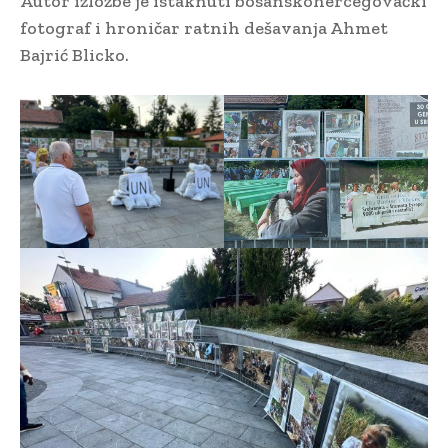
Autor izložbe je istaknuti bosanskohercegovački
fotograf i hroničar ratnih dešavanja Ahmet
Bajrić Blicko.