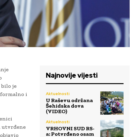
anje
Najnovije vijesti
o
bilo je
a formalno i
Aktuelnosti
U Raševu održana
Šehidska dova
(VIDEO)
enici
Aktuelnosti
i utvrđene
VRHOVNI SUD RS-
a: Potvrđeno osam
 objavio