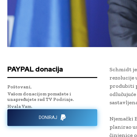
PAYPAL donacija
Schmidt je
rezolucije
produbiti p
Poštovani,
odlučujuće 
Vašom donacijom pomažete i
unapređujete rad TV Podrinje.
sastavljena
Hvala Vam.
DONIRAJ
Njemački B
planirao u
činjenice 