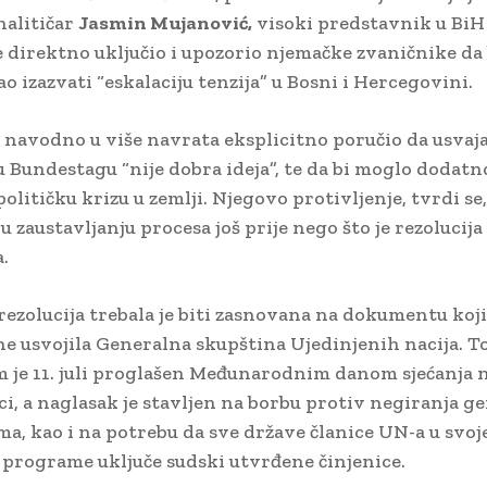
nalitičar
Jasmin Mujanović,
visoki predstavnik u BiH
 direktno uključio i upozorio njemačke zvaničnike da 
o izazvati “eskalaciju tenzija” u Bosni i Hercegovini.
 navodno u više navrata eksplicitno poručio da usvaj
 u Bundestagu “nije dobra ideja”, te da bi moglo dodatn
olitičku krizu u zemlji. Njegovo protivljenje, tvrdi se, 
u zaustavljanju procesa još prije nego što je rezolucij
.
rezolucija trebala je biti zasnovana na dokumentu koji
ne usvojila Generalna skupština Ujedinjenih nacija. 
m je 11. juli proglašen Međunarodnim danom sjećanja 
ci, a naglasak je stavljen na borbu protiv negiranja ge
ma, kao i na potrebu da sve države članice UN-a u svoj
programe uključe sudski utvrđene činjenice.