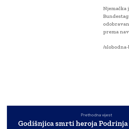
Njemačka je
Bundestaga
odobravanj
prema navod
/slobodna-
Prethodna vijest
Godišnjica smrti heroja Podrinja