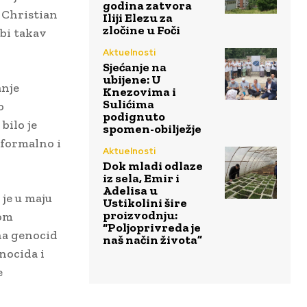
godina zatvora
 Christian
Iliji Elezu za
zločine u Foči
bi takav
Aktuelnosti
Sjećanje na
ubijene: U
anje
Knezovima i
Sulićima
o
podignuto
bilo je
spomen-obilježje
a formalno i
Aktuelnosti
Dok mladi odlaze
iz sela, Emir i
Adelisa u
 je u maju
Ustikolini šire
proizvodnju:
Tom
“Poljoprivreda je
na genocid
naš način života”
nocida i
e