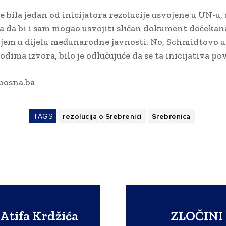
 bila jedan od inicijatora rezolucije usvojene u UN-u, 
 da bi i sam mogao usvojiti sličan dokument dočekana
em u dijelu međunarodne javnosti. No, Schmidtovo u
ima izvora, bilo je odlučujuće da se ta inicijativa po
bosna.ba
TAGS
rezolucija o Srebrenici
Srebrenica
 Atifa Krdžića
ZLOČINI