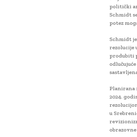
politički a
Schmidt se
potez moga
Schmidt je
rezolucije
produbiti p
odlučujuće 
sastavljena
Planirana 
2024. godi
rezolucijo
u Srebreni
revizioniz
obrazovne 