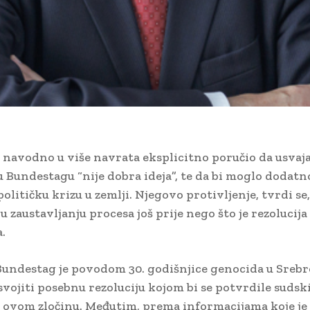
 navodno u više navrata eksplicitno poručio da usvaj
 u Bundestagu “nije dobra ideja”, te da bi moglo dodatn
olitičku krizu u zemlji. Njegovo protivljenje, tvrdi se, 
u zaustavljanju procesa još prije nego što je rezolucij
.
undestag je povodom 30. godišnjice genocida u Srebr
svojiti posebnu rezoluciju kojom bi se potvrdile sudsk
o ovom zločinu. Međutim, prema informacijama koje je