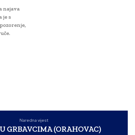
a najava
 je s
pozorenje,
vuče.
Naredna vijest
 U GRBAVCIMA (ORAHOVAC)