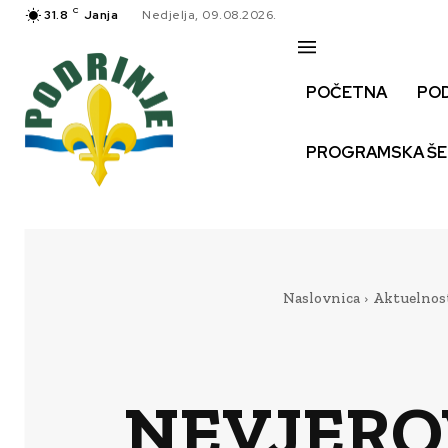
C
31.8
Janja
Nedjelja, 09.08.2026.
POČETNA
PO
PROGRAMSKA Š
Naslovnica
Aktuelnos
NEVJERO