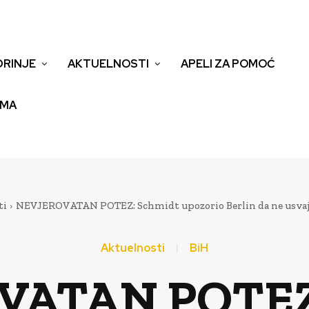
DRINJE
AKTUELNOSTI
APELI ZA POMOĆ
EMA
ti
NEVJEROVATAN POTEZ: Schmidt upozorio Berlin da ne usvaja 
Aktuelnosti
BiH
VATAN POTEZ: