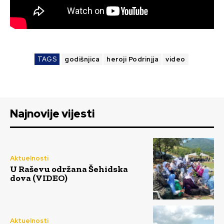
TAGS
godišnjica
heroji Podrinjja
video
Najnovije vijesti
Aktuelnosti
U Raševu održana Šehidska
dova (VIDEO)
Aktuelnosti