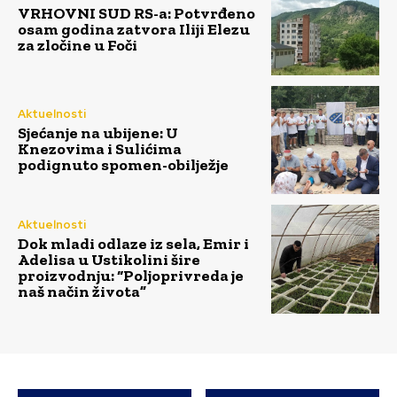
VRHOVNI SUD RS-a: Potvrđeno
osam godina zatvora Iliji Elezu
za zločine u Foči
Aktuelnosti
Sjećanje na ubijene: U
Knezovima i Sulićima
podignuto spomen-obilježje
Aktuelnosti
Dok mladi odlaze iz sela, Emir i
Adelisa u Ustikolini šire
proizvodnju: “Poljoprivreda je
naš način života”