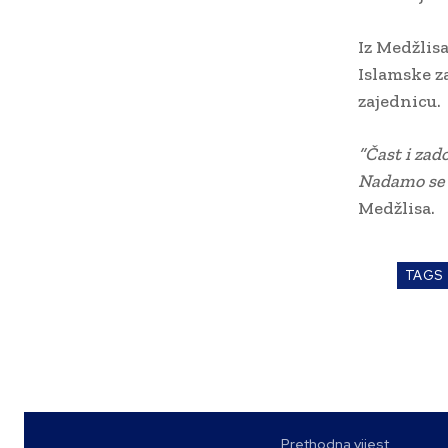
Iz Medžlis
Islamske z
zajednicu.
“Čast i zado
Nadamo se d
Medžlisa.
TAGS
Prethodna vijest