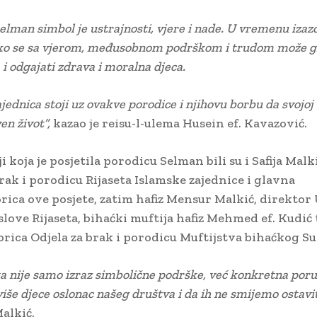
elman simbol je ustrajnosti, vjere i nade. U vremenu izazo
ko se sa vjerom, međusobnom podrškom i trudom može g
i odgajati zdrava i moralna djeca.
jednica stoji uz ovakve porodice i njihovu borbu da svojoj
en život”,
kazao je reisu-l-ulema Husein ef. Kavazović.
i koja je posjetila porodicu Selman bili su i Safija Malki
rak i porodicu Rijaseta Islamske zajednice i glavna
rica ove posjete, zatim hafiz Mensur Malkić, direktor
slove Rijaseta, bihaćki muftija hafiz Mehmed ef. Kudić 
rica Odjela za brak i porodicu Muftijstva bihaćkog Su
a nije samo izraz simbolične podrške, već konkretna poru
više djece oslonac našeg društva i da ih ne smijemo ostavi
Malkić.