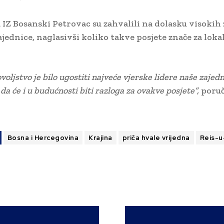
a IZ Bosanski Petrovac su zahvalili na dolasku visokih
ajednice, naglasivši koliko takve posjete znače za loka
voljstvo je bilo ugostiti najveće vjerske lidere naše zajedn
a će i u budućnosti biti razloga za ovakve posjete”,
poruči
Bosna i Hercegovina
Krajina
priča hvale vrijedna
Reis-u