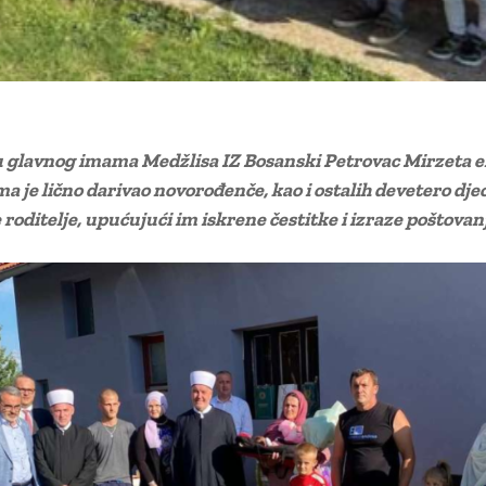
 glavnog imama Medžlisa IZ Bosanski Petrovac Mirzeta ef
ma je lično darivao novorođenče, kao i ostalih devetero dje
 roditelje, upućujući im iskrene čestitke i izraze poštovan