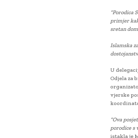
“Porodica S
primjer ka
sretan dom 
Islamska za
dostojanstv
U delegacij
Odjela za b
organizato
vjerske po
koordinato
“Ova posjet
porodice s 
istakla je 