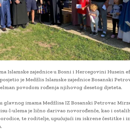
ema Islamske zajednice u Bosni i Hercegovini Husein ef
posjetio je Medžlis Islamske zajednice Bosanski Petrov
elman povodom rođenja njihovog desetog djeteta.
u glavnog imama Medžlisa IZ Bosanski Petrovac Mirze
eisu-l-ulema je lično darivao novorođenče, kao i ostal
orodice, te roditelje, upućujući im iskrene čestitke i i
.