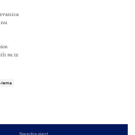
 zvanica
lnu
ice.
li su iz
-lema
Naredna vijest