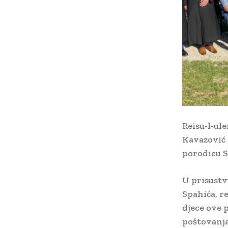
Reisu-l-ul
Kavazović 
porodicu S
U prisustv
Spahića, r
djece ove p
poštovanja