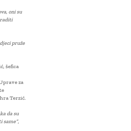
va, oni su
raditi
 djeci pruže
ć, šefica
 Uprave za
te
hra Terzić.
ka da su
ti same”
,