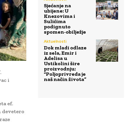
Sjećanje na
ubijene: U
Knezovima i
Sulićima
podignuto
spomen-obilježje
Aktuelnosti
Dok mladi odlaze
iz sela, Emir i
Adelisa u
Ustikolini šire
proizvodnju:
.
“Poljoprivreda je
naš način života”
ac i
ta ef.
ih devetero
zraze