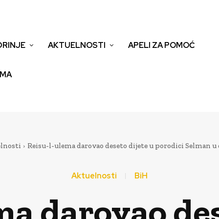
DRINJE
AKTUELNOSTI
APELI ZA POMOĆ
EMA
lnosti
Reisu-l-ulema darovao deseto dijete u porodici Selman 
Aktuelnosti
BiH
ma darovao des