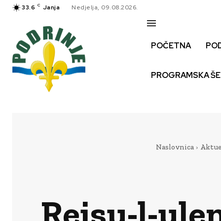
C
33.6
Janja
Nedjelja, 09.08.2026.
POČETNA
PO
PROGRAMSKA Š
Naslovnica
Aktue
Reisu-l-ule