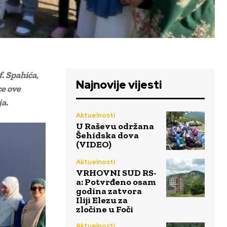
. Spahića,
Najnovije vijesti
ce ove
ja.
Aktuelnosti
U Raševu održana
Šehidska dova
(VIDEO)
Aktuelnosti
VRHOVNI SUD RS-
a: Potvrđeno osam
godina zatvora
Iliji Elezu za
zločine u Foči
Aktuelnosti