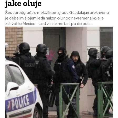
jake oluje
Šest predgrađa u meksičkom gradu Guadalajari prekriveno
je debelim slojem leda nakon olujnog nevremena koje je
zahvatilo Mexico. Led visine metar i po do pola...