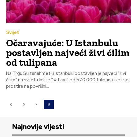
Svijet
Očaravajuće: U Istanbulu
postavljen najveći živi ćilim
od tulipana
Na Trgu Sultanahmet u Istanbulu postavljen je najveći “živi
ćilim” na svijetu koji je “satkan” od 570.000 tulipana i koji se
prostire na površini...
6
7
8
Najnovije vijesti