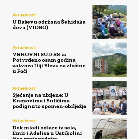
Aktuelnosti
U Raševu održana Šehidska
dova (VIDEO)
Aktuelnosti
VRHOVNI SUD RS-a:
Potvrđeno osam godina
zatvora Iliji Elezu za zločine
u Foči
Aktuelnosti
Sjećanje na ubijene: U
Knezovima i Sulićima
podignuto spomen-obilježje
Aktuelnosti
Dok mladi odlaze iz sela,
Emir i Adelisa u Ustikolini
šire proizvodnju: