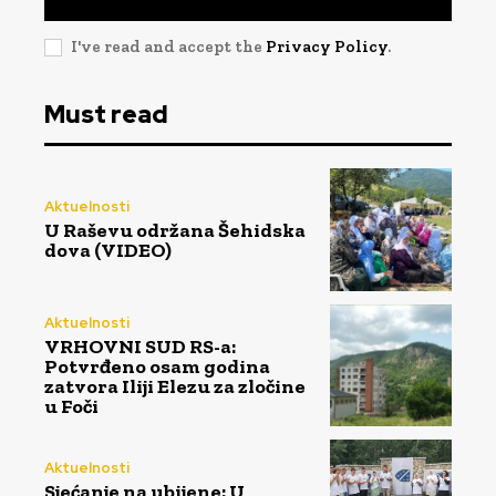
I've read and accept the
Privacy Policy
.
Must read
Aktuelnosti
U Raševu održana Šehidska
dova (VIDEO)
Aktuelnosti
VRHOVNI SUD RS-a:
Potvrđeno osam godina
zatvora Iliji Elezu za zločine
u Foči
Aktuelnosti
Sjećanje na ubijene: U