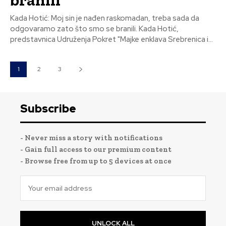
branili
Kada Hotić: Moj sin je nađen raskomadan, treba sada da
odgovaramo zato što smo se branili. Kada Hotić,
predstavnica Udruženja Pokret "Majke enklava Srebrenica i...
1
2
3
Subscribe
- Never miss a story with notifications
- Gain full access to our premium content
- Browse free from up to 5 devices at once
UNLOCK ALL