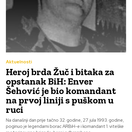
Aktuelnosti
Heroj brda Žuč i bitaka za
opstanak BiH: Enver
Šehović je bio komandant
na prvoj liniji s puškom u
ruci
Na današnji dan prije tačno 32. godine, 27. jula 1993. godine,
poginuo je legendarni borac ARBiH-e i komandant 1. viteške