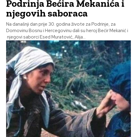
Podrinja Bećira Mekanića i
njegovih saboraca
Na današnji dan prije 30. godina živote za Podrinje, za
Domovinu Bosnu i Hercegovinu dali su heroj Bećir Mekanić i
njegovi saborci Esed Muratović, Alija...