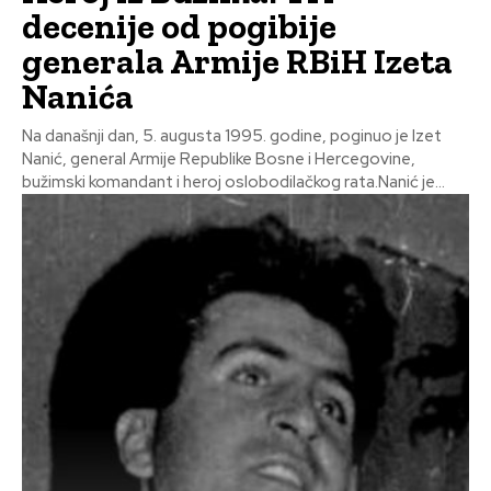
decenije od pogibije
generala Armije RBiH Izeta
Nanića
Na današnji dan, 5. augusta 1995. godine, poginuo je Izet
Nanić, general Armije Republike Bosne i Hercegovine,
bužimski komandant i heroj oslobodilačkog rata.Nanić je...