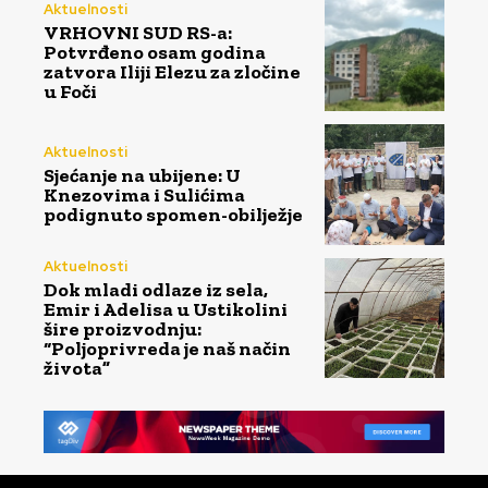
Aktuelnosti
VRHOVNI SUD RS-a:
Potvrđeno osam godina
zatvora Iliji Elezu za zločine
u Foči
Aktuelnosti
Sjećanje na ubijene: U
Knezovima i Sulićima
podignuto spomen-obilježje
Aktuelnosti
Dok mladi odlaze iz sela,
Emir i Adelisa u Ustikolini
šire proizvodnju:
“Poljoprivreda je naš način
života”