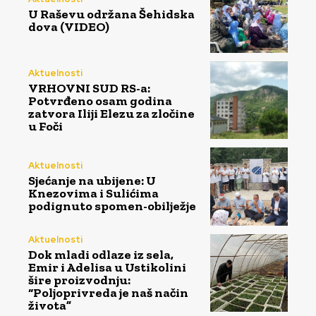
U Raševu održana Šehidska
dova (VIDEO)
Aktuelnosti
VRHOVNI SUD RS-a:
Potvrđeno osam godina
zatvora Iliji Elezu za zločine
u Foči
Aktuelnosti
Sjećanje na ubijene: U
Knezovima i Sulićima
podignuto spomen-obilježje
Aktuelnosti
Dok mladi odlaze iz sela,
Emir i Adelisa u Ustikolini
šire proizvodnju:
“Poljoprivreda je naš način
života”