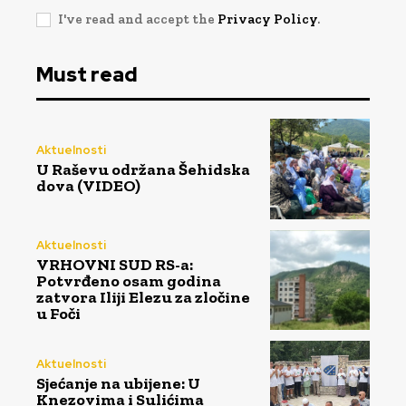
I've read and accept the
Privacy Policy
.
Must read
Aktuelnosti
U Raševu održana Šehidska
dova (VIDEO)
Aktuelnosti
VRHOVNI SUD RS-a:
Potvrđeno osam godina
zatvora Iliji Elezu za zločine
u Foči
Aktuelnosti
Sjećanje na ubijene: U
Knezovima i Sulićima