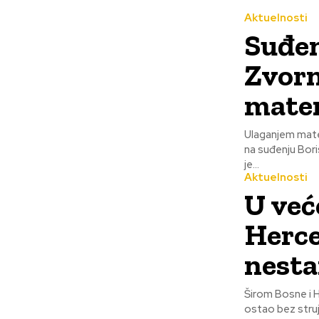
Aktuelnosti
Suđen
Zvorn
mater
Ulaganjem mate
na suđenju Borislavu Gl
je...
Aktuelnosti
U već
Herce
nesta
Širom Bosne i H
ostao bez struje