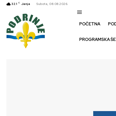
C
32.1
Janja
Subota, 08.08.2026.
POČETNA
PO
PROGRAMSKA Š