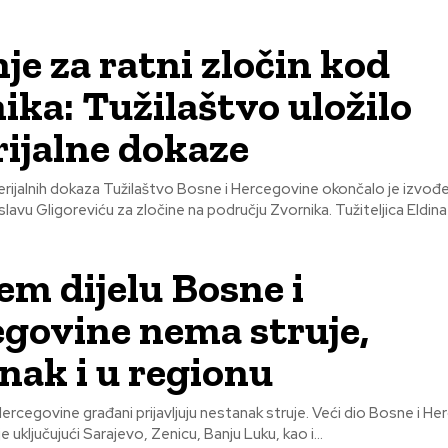
je za ratni zločin kod
ika: Tužilaštvo uložilo
ijalne dokaze
rijalnih dokaza Tužilaštvo Bosne i Hercegovine okončalo je izvođ
igoreviću za zločine na području Zvornika. Tužiteljica Eldina Biuk uložila
em dijelu Bosne i
govine nema struje,
nak i u regionu
ercegovine građani prijavljuju nestanak struje. Veći dio Bosne i He
 uključujući Sarajevo, Zenicu, Banju Luku, kao i...