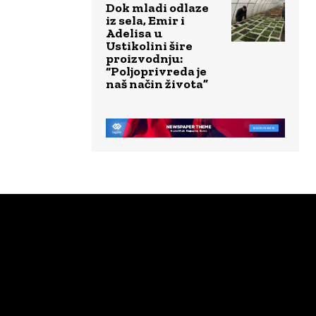
Dok mladi odlaze
iz sela, Emir i
Adelisa u
Ustikolini šire
proizvodnju:
“Poljoprivreda je
naš način života”