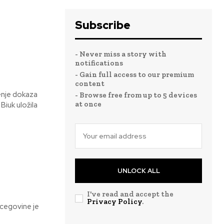
Subscribe
- Never miss a story with
notifications
- Gain full access to our premium
content
enje dokaza
- Browse free from up to 5 devices
at once
UNLOCK ALL
I've read and accept the
Privacy Policy
.
rcegovine je