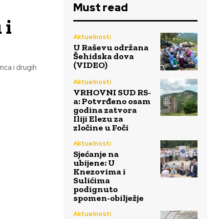
Must read
 i
Aktuelnosti
U Raševu održana
Šehidska dova
(VIDEO)
nca i drugih
Aktuelnosti
VRHOVNI SUD RS-
a: Potvrđeno osam
godina zatvora
Iliji Elezu za
zločine u Foči
Aktuelnosti
Sjećanje na
ubijene: U
Knezovima i
Sulićima
podignuto
spomen-obilježje
Aktuelnosti