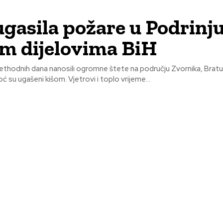
ugasila požare u Podrinju
m dijelovima BiH
prethodnih dana nanosili ogromne štete na području Zvornika, Bratu
oć su ugašeni kišom. Vjetrovi i toplo vrijeme...