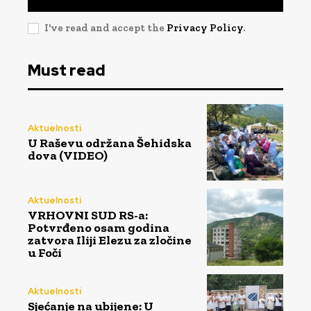
I've read and accept the
Privacy Policy
.
Must read
Aktuelnosti
U Raševu održana Šehidska
dova (VIDEO)
Aktuelnosti
VRHOVNI SUD RS-a:
Potvrđeno osam godina
zatvora Iliji Elezu za zločine
u Foči
Aktuelnosti
Sjećanje na ubijene: U