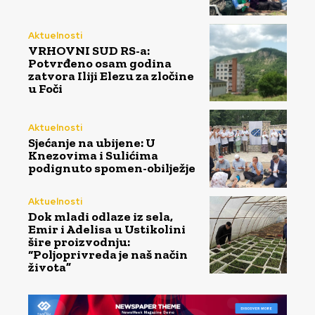
Aktuelnosti
VRHOVNI SUD RS-a:
Potvrđeno osam godina
zatvora Iliji Elezu za zločine
u Foči
Aktuelnosti
Sjećanje na ubijene: U
Knezovima i Sulićima
podignuto spomen-obilježje
Aktuelnosti
Dok mladi odlaze iz sela,
Emir i Adelisa u Ustikolini
šire proizvodnju:
“Poljoprivreda je naš način
života”