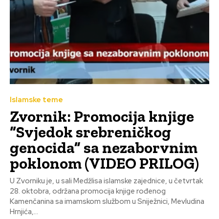
Islamske teme
Zvornik: Promocija knjige
“Svjedok srebreničkog
genocida” sa nezaborvnim
poklonom (VIDEO PRILOG)
U Zvorniku je, u sali Medžlisa islamske zajednice, u četvrtak
28. oktobra, održana promocija knjige rođenog
Kamenčanina sa imamskom službom u Sniježnici, Mevludina
Hrnjića,...