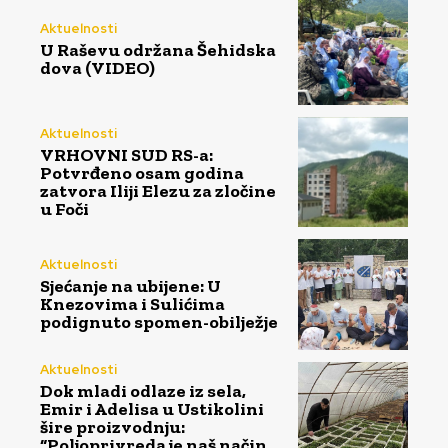
Aktuelnosti
U Raševu održana Šehidska
dova (VIDEO)
Aktuelnosti
VRHOVNI SUD RS-a:
Potvrđeno osam godina
zatvora Iliji Elezu za zločine
u Foči
Aktuelnosti
Sjećanje na ubijene: U
Knezovima i Sulićima
podignuto spomen-obilježje
Aktuelnosti
Dok mladi odlaze iz sela,
Emir i Adelisa u Ustikolini
šire proizvodnju:
“Poljoprivreda je naš način