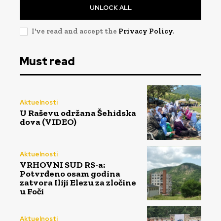
UNLOCK ALL
I've read and accept the
Privacy Policy
.
Must read
Aktuelnosti
U Raševu održana Šehidska
dova (VIDEO)
Aktuelnosti
VRHOVNI SUD RS-a:
Potvrđeno osam godina
zatvora Iliji Elezu za zločine
u Foči
Aktuelnosti