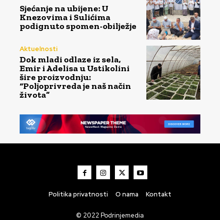
Sjećanje na ubijene: U
Knezovima i Sulićima
podignuto spomen-obilježje
Aktuelnosti
Dok mladi odlaze iz sela,
Emir i Adelisa u Ustikolini
šire proizvodnju:
“Poljoprivreda je naš način
života”
Politika privatnosti
O nama
Kontakt
© 2022 Podrinjemedia