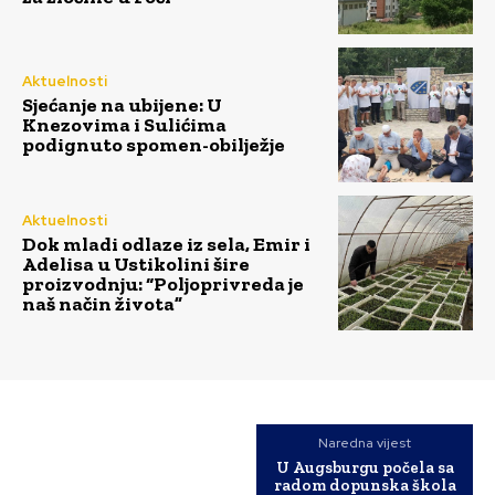
Aktuelnosti
Sjećanje na ubijene: U
Knezovima i Sulićima
podignuto spomen-obilježje
Aktuelnosti
Dok mladi odlaze iz sela, Emir i
Adelisa u Ustikolini šire
proizvodnju: “Poljoprivreda je
naš način života”
Naredna vijest
U Augsburgu počela sa
radom dopunska škola