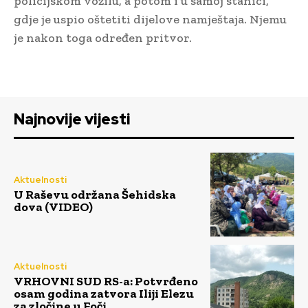
policijskom vozilu, a potom i u samoj stanici,
gdje je uspio oštetiti dijelove namještaja. Njemu
je nakon toga određen pritvor.
Najnovije vijesti
Aktuelnosti
U Raševu održana Šehidska
dova (VIDEO)
Aktuelnosti
VRHOVNI SUD RS-a: Potvrđeno
osam godina zatvora Iliji Elezu
za zločine u Foči