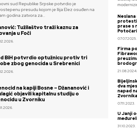
ovni sud Republike Srpske potvrdio je
modernizira
ostepenu presudu kojom je Ilija Elez osuđen na
m godina zatvora za...
Neslana š
protest
prase s 
anović: Tužilaštvo traži kaznu za
Potočari
lovanja u Foči
07.07.2025.
02.2026.
Firma po
Fibrawor
d BiH potvrdio optužnicu protiv tri
preuzim
obe zbog genocida u Srebrenici
brodogra
21.08.2024
02.2026.
Bijeljins
dva mje
nocid na kapiji Bosne – Džananović i
napad na
lagić objavili kapitalnu studiju o
Zvornik
nocidu u Zvorniku
07.11.2023.
01.2026.
U Janji 
međureli
31.10.2023.