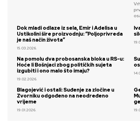
Vrh
prv
osa
Dok mladi odlaze iz sela, Emir i Adelisa u
Iv
Ustikolini šire proizvodnju: “Poljoprivreda
si
je naš način života”
19.
15.03.2026.
Na pomolu dva probosanska bloka u RS-u:
Su
Hoće li Bošnjaci zbog političkih sujeta
os
izgubiti i ono malo što imaju?
14.
19.02.2026.
Blagojević i ostali: Suđenje za zločine u
Ge
Zvorniku odgođeno na neodređeno
Mu
vrijeme
ge
19.01.2026.
19.