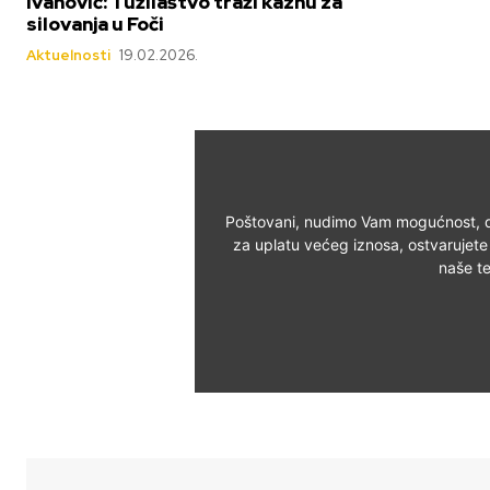
Ivanović: Tužilaštvo traži kaznu za
silovanja u Foči
Aktuelnosti
19.02.2026.
Poštovani, nudimo Vam mogućnost, d
za uplatu većeg iznosa, ostvarujete
naše t