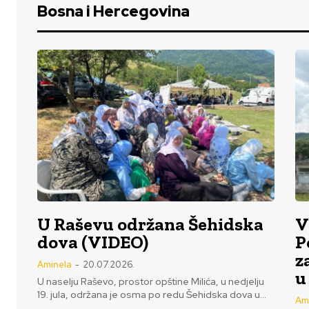
Bosna i Hercegovina
U Raševu održana Šehidska
V
dova (VIDEO)
P
z
Aminela
-
20.07.2026.
u
U naselju Raševo, prostor opštine Milića, u nedjelju
19. jula, održana je osma po redu Šehidska dova u...
Am