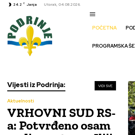
C
24.2
Janja
Utorak, 04.08.2026.
POČETNA
PO
PROGRAMSKA Š
Vijesti iz Podrinja:
VIDI SVE
Aktuelnosti
VRHOVNI SUD RS-
a: Potvrđeno osam