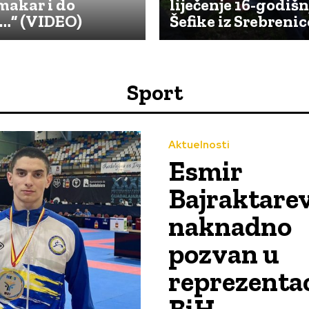
makar i do
liječenje 16-godišn
a…” (VIDEO)
Šefike iz Srebrenic
Sport
Aktuelnosti
Esmir
Bajraktare
naknadno
pozvan u
reprezenta