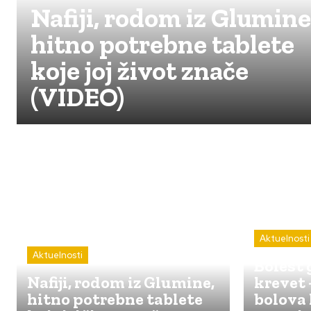
Nafiji, rodom iz Glumine
hitno potrebne tablete
koje joj život znače
(VIDEO)
Aktuelnosti
Aktuelnosti
Bolest 
Nafiji, rodom iz Glumine,
krevet
hitno potrebne tablete
bolova