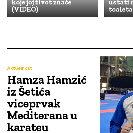
koje joj život znače
ustati 
(VIDEO)
toalet
Aktuelnosti
Hamza Hamzić
iz Šetića
viceprvak
Mediterana u
karateu