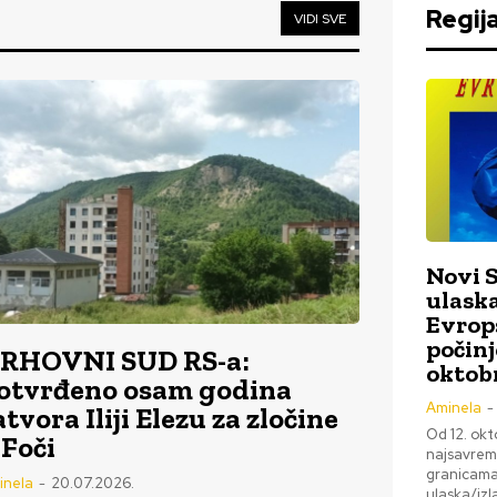
Regij
VIDI SVE
Novi 
ulaska
Evrop
počinj
RHOVNI SUD RS-a:
oktob
otvrđeno osam godina
Aminela
-
atvora Iliji Elezu za zločine
Od 12. okt
 Foči
najsavreme
granicama
inela
-
20.07.2026.
ulaska/izl