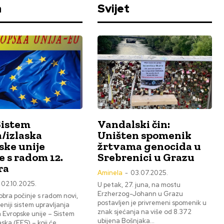
a
Svijet
Sistem
Vandalski čin:
/izlaska
Uništen spomenik
ske unije
žrtvama genocida u
e s radom 12.
Srebrenici u Grazu
ra
Aminela
-
03.07.2025.
02.10.2025.
U petak, 27. juna, na mostu
Erzherzog-Johann u Grazu
obra počinje s radom novi,
postavljen je privremeni spomenik u
niji sistem upravljanja
znak sjećanja na više od 8.372
 Evropske unije – Sistem
ubijena Bošnjaka...
aska (EES) – koji će