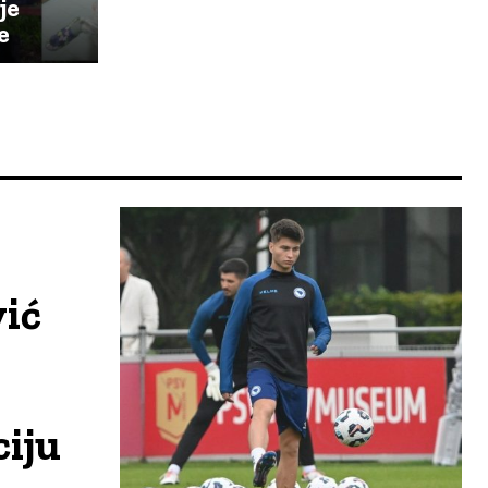
je
e
vić
ciju