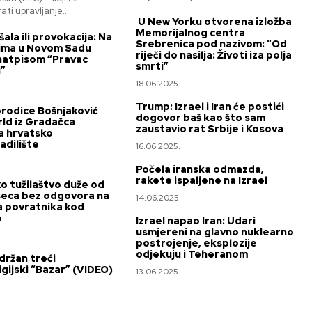
ti upravljanje...
U New Yorku otvorena izložba
Memorijalnog centra
ala ili provokacija: Na
Srebrenica pod nazivom: “Od
ima u Novom Sadu
riječi do nasilja: Životi iza polja
natpisom “Pravac
smrti”
”
18.06.2025.
Trump: Izrael i Iran će postići
rodice Bošnjaković
dogovor baš kao što sam
ld iz Gradačca
zaustavio rat Srbije i Kosova
a hrvatsko
dilište
16.06.2025.
.
Počela iranska odmazda,
rakete ispaljene na Izrael
ko tužilaštvo duže od
seca bez odgovora na
14.06.2025.
 povratnika kod
a
Izrael napao Iran: Udari
usmjereni na glavno nuklearno
postrojenje, eksplozije
odjekuju i Teheranom
održan treći
gijski “Bazar” (VIDEO)
13.06.2025.