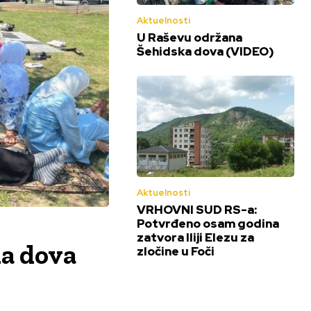
Aktuelnosti
U Raševu održana
Šehidska dova (VIDEO)
Aktuelnosti
VRHOVNI SUD RS-a:
Potvrđeno osam godina
zatvora Iliji Elezu za
a dova
zločine u Foči