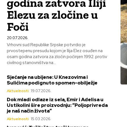
godina zatvora Iliji
Elezu za zločine u
Foči
20.07.2026.
Vrhovni sud Republike Srpske potvrdio je
prvostepenu presudu kojom je Ilija Elez osuđen na
osam godina zatvora za zločin počinjen 1992. protiv
civilnog stanovništva na...
Sjećanje na ubijene: U Knezovima i
Sulićima podignuto spomen-obilježje
Aktuelnosti
19.07.2026.
Dok mladi odlaze iz sela, Emir i Adelisa u
Ustikolini šire proizvodnju: “Poljoprivreda
je naš način života”
Aktuelnosti
15.03.2026.