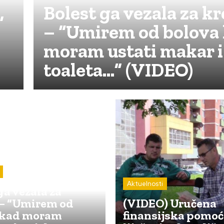
,
Bolest ga vezala za k
– “Umirem od bolova
moram ustati makar i
toaleta…” (VIDEO)
Aktuelnosti
ga vezala za
 – “Umirem od
(VIDEO) Uručena
 kad moram
finansijska pomoć