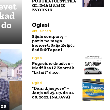
PORUKA I ČESTITKA
revet
GL. IMAMA MIZ
ZVORNIK
 kad
 do
Oglasi
Aktuelnosti
Sijelo company –
poziv na mega
koncert: Salja Reljić i
Sadik&Tapani
Oglasi
Pogrebno društvo –
Medžlisa IZ Zvornik
“Lataif” d.o.o.
Oglasi
“Dani dijaspore” –
Janja od 25. 07. do 01.
08. 2022. (NAJAVA)
 za