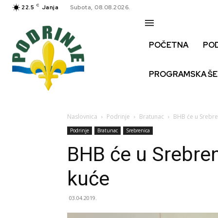
C
22.5
Janja
Subota, 08.08.2026.
POČETNA
PO
PROGRAMSKA Š
Naslovnica
Podrinje
Bratunac
BHB će u Srebren
Podrinje
Bratunac
Srebrenica
BHB će u Srebren
kuće
03.04.2019.