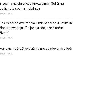
Sjećanje na ubijene: U Knezovima i Sulićima
podignuto spomen-obilježje
19.07.2026.
Dok mladi odlaze iz sela, Emir i Adelisa u Ustikolini
šire proizvodnju: “Poljoprivreda je naš način
života”
15.03.2026.
Ivanović: Tužilaštvo traži kaznu za silovanja u Foči
19.02.2026.