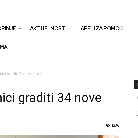
DRINJE
AKTUELNOSTI
APELI ZA POMOĆ
EMA
ici graditi 34 nove kuće
ici graditi 34 nove
1236