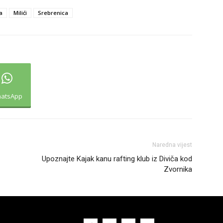
a
Milići
Srebrenica
atsApp
Naredna vijest
Upoznajte Kajak kanu rafting klub iz Diviča kod
Zvornika