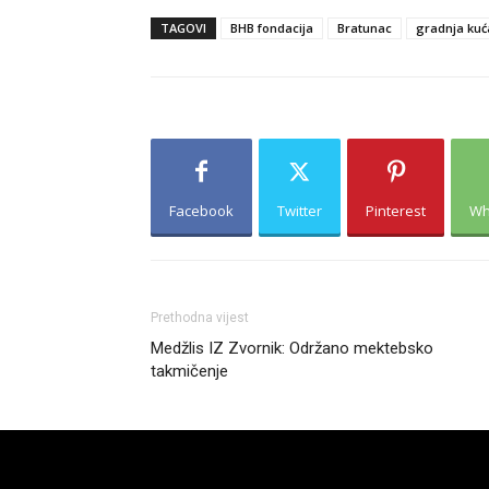
TAGOVI
BHB fondacija
Bratunac
gradnja kuć
Facebook
Twitter
Pinterest
Wh
Prethodna vijest
Medžlis IZ Zvornik: Održano mektebsko
takmičenje