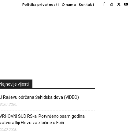
Politika privatnosti
O nama
Kontakt
Najnovije vijesti
U Raševu održana Šehidska dova (VIDEO)
20.07.2026.
VRHOVNI SUD RS-a: Potvrđeno osam godina
zatvora Iliji Elezu za zločine u Foči
20.07.2026.