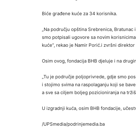
Biće građene kuće za 34 korisnika.
„Na području opština Srebrenica, Bratunac i
smo potpisali ugovore sa novim korisnicim
kuće“, rekao je Namir Porić.i zvršni direkto
Osim ovog, fondacija BHB djeluje i na drug
„Tu je područje poljoprivrede, gdje smo pos
i stojimo svima na raspolaganju koji se bav
a sve sa ciljem boljeg pozicioniranja na tržiš
U izgradnji kuća, osim BHB fondacije, učestv
/UPSmedia/podrinjemedia.ba