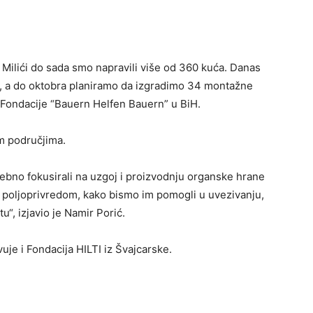
 Milići do sada smo napravili više od 360 kuća. Danas
a, a do oktobra planiramo da izgradimo 34 montažne
r Fondacije “Bauern Helfen Bauern” u BiH.
im područjima.
ebno fokusirali na uzgoj i proizvodnju organske hrane
e poljoprivredom, kako bismo im pomogli u uvezivanju,
tu“, izjavio je Namir Porić.
uje i Fondacija HILTI iz Švajcarske.