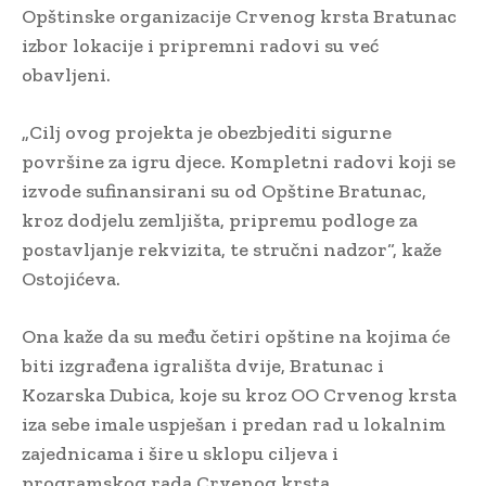
Opštinske organizacije Crvenog krsta Bratunac
izbor lokacije i pripremni radovi su već
obavljeni.
„Cilj ovog projekta je obezbjediti sigurne
površine za igru djece. Kompletni radovi koji se
izvode sufinansirani su od Opštine Bratunac,
kroz dodjelu zemljišta, pripremu podloge za
postavljanje rekvizita, te stručni nadzor“, kaže
Ostojićeva.
Ona kaže da su među četiri opštine na kojima će
biti izgrađena igrališta dvije, Bratunac i
Kozarska Dubica, koje su kroz OO Crvenog krsta
iza sebe imale uspješan i predan rad u lokalnim
zajednicama i šire u sklopu ciljeva i
programskog rada Crvenog krsta.