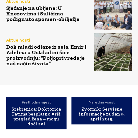
Aktuelnosti
Sjećanje na ubijene: U
Knezovima i Sulićima
podignuto spomen-obilježje
Aktuelnosti
Dok mladi odlaze iz sela, Emir i
Adelisa u Ustikolini šire
proizvodnju: “Poljoprivreda je
naš način života”
Prethodna vijest
Naredna vijest
Srebrenica: Doktorica
Zvornik: Servisne
Fatima besplatno vrši
informacije za dan 9.
pregled žena – mogu
april 2019.
doći svi