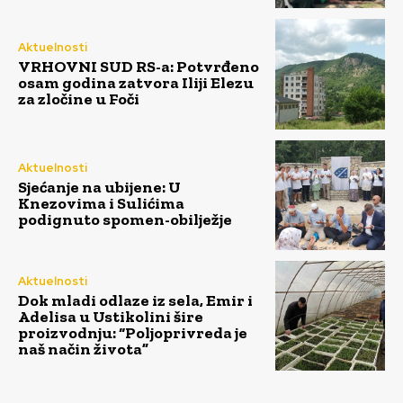
Aktuelnosti
VRHOVNI SUD RS-a: Potvrđeno
osam godina zatvora Iliji Elezu
za zločine u Foči
Aktuelnosti
Sjećanje na ubijene: U
Knezovima i Sulićima
podignuto spomen-obilježje
Aktuelnosti
Dok mladi odlaze iz sela, Emir i
Adelisa u Ustikolini šire
proizvodnju: “Poljoprivreda je
naš način života”