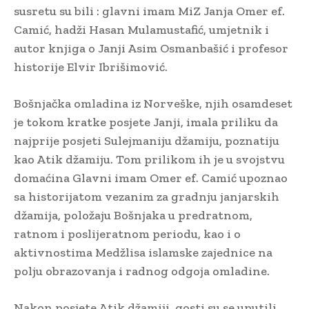
susretu su bili : glavni imam MiZ Janja Omer ef.
Camić, hadži Hasan Mulamustafić, umjetnik i
autor knjiga o Janji Asim Osmanbašić i profesor
historije Elvir Ibrišimović.
Bošnjačka omladina iz Norveške, njih osamdeset
je tokom kratke posjete Janji, imala priliku da
najprije posjeti Sulejmaniju džamiju, poznatiju
kao Atik džamiju. Tom prilikom ih je u svojstvu
domaćina Glavni imam Omer ef. Camić upoznao
sa historijatom vezanim za gradnju janjarskih
džamija, položaju Bošnjaka u predratnom,
ratnom i poslijeratnom periodu, kao i o
aktivnostima Medžlisa islamske zajednice na
polju obrazovanja i radnog odgoja omladine.
Nakon posjete Atik džamiji, gosti su se uputili