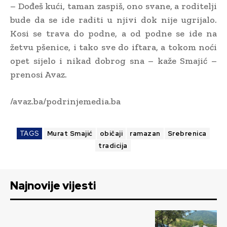
– Dođeš kući, taman zaspiš, ono svane, a roditelji
bude da se ide raditi u njivi dok nije ugrijalo.
Kosi se trava do podne, a od podne se ide na
žetvu pšenice, i tako sve do iftara, a tokom noći
opet sijelo i nikad dobrog sna – kaže Smajić –
prenosi Avaz.
/avaz.ba/podrinjemedia.ba
TAGS
Murat Smajić
običaji
ramazan
Srebrenica
tradicija
Najnovije vijesti