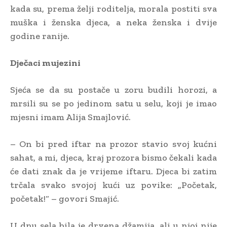
kada su, prema želji roditelja, morala postiti sva
muška i ženska djeca, a neka ženska i dvije
godine ranije.
Dječaci mujezini
Sjeća se da su postače u zoru budili horozi, a
mrsili su se po jedinom satu u selu, koji je imao
mjesni imam Alija Smajlović.
– On bi pred iftar na prozor stavio svoj kućni
sahat, a mi, djeca, kraj prozora bismo čekali kada
će dati znak da je vrijeme iftaru. Djeca bi zatim
trčala svako svojoj kući uz povike: „Početak,
početak!“ – govori Smajić.
U dnu sela bila je drvena džamija, ali u njoj nije