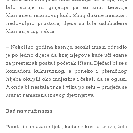
bilo struje ni grijanja pa su zimi teravije
klanjane u imamovoj kući. Zbog dužine namaza i
nedovoljno prostora, djeca su bila oslobođena
klanjanja tog vakta.
– Nekoliko godina kasnije, seoski imam odredio
je po jedno dijete da kraj njegove kuće uči ezane
za prestanak posta i početak iftara. Dječaci bi se s
komadom kukuruznog, a poneko i pšeničnog
hljeba okupili oko mujezina i čekali da se oglasi.
A onda bi nastala trka i vika po selu – prisjeća se
Murat ramazana iz svog djetinjstva.
Rad na vrućinama
Pamti i ramazane ljeti, kada se kosila trava, žela