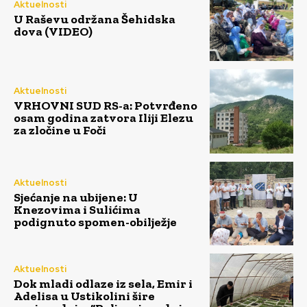
Aktuelnosti
U Raševu održana Šehidska
dova (VIDEO)
Aktuelnosti
VRHOVNI SUD RS-a: Potvrđeno
osam godina zatvora Iliji Elezu
za zločine u Foči
Aktuelnosti
Sjećanje na ubijene: U
Knezovima i Sulićima
podignuto spomen-obilježje
Aktuelnosti
Dok mladi odlaze iz sela, Emir i
Adelisa u Ustikolini šire