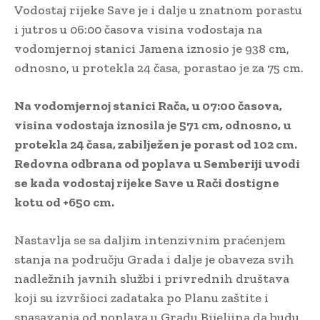
Vodostaj rijeke Save je i dalje u znatnom porastu
i jutros u 06:00 časova visina vodostaja na
vodomjernoj stanici Jamena iznosio je 938 cm,
odnosno, u protekla 24 časa, porastao je za 75 cm.
Na vodomjernoj stanici Rača, u 07:00 časova,
visina vodostaja iznosila je 571 cm, odnosno, u
protekla 24 časa, zabilježen je porast od 102 cm.
Redovna odbrana od poplava u Semberiji uvodi
se kada vodostaj rijeke Save u Rači dostigne
kotu od +650 cm.
Nastavlja se sa daljim intenzivnim praćenjem
stanja na području Grada i dalje je obaveza svih
nadležnih javnih službi i privrednih društava
koji su izvršioci zadataka po Planu zaštite i
spasavanja od poplava u Gradu Bijeljina da budu