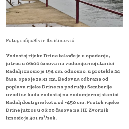
Fotografija:Elvir Ibrišimović
Vodostaj rijeke Drine takođe je u opadanju,
jutros u 06:00 časova na vodomjernoj stanici
Radalj iznosio je 194 cm, odnosno, u protekla 24
časa, opao je za 51 cm. Redovna odbrana od
poplava rijeke Drine na području Semberije
uvodi se kada vodostaj na vodomjernoj stanici
Radalj dostigne kotu od +450 cm. Protok rijeke
Drine jutros u 06:00 časova na HE Zvornik
iznosio je 501 m³/sek.