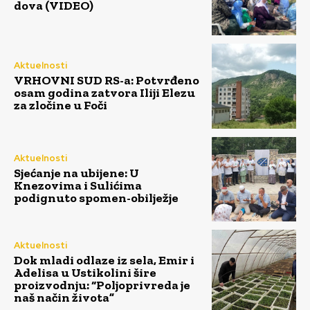
dova (VIDEO)
Aktuelnosti
VRHOVNI SUD RS-a: Potvrđeno
osam godina zatvora Iliji Elezu
za zločine u Foči
Aktuelnosti
Sjećanje na ubijene: U
Knezovima i Sulićima
podignuto spomen-obilježje
Aktuelnosti
Dok mladi odlaze iz sela, Emir i
Adelisa u Ustikolini šire
proizvodnju: “Poljoprivreda je
naš način života”