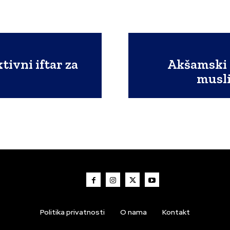
ivni iftar za
Akšamski e
a
musli
Politika privatnosti
O nama
Kontakt