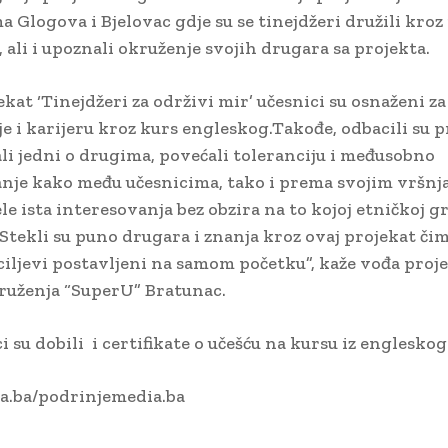
a Glogova i Bjelovac gdje su se tinejdžeri družili kroz
 ali i upoznali okruženje svojih drugara sa projekta.
kat ‘Tinejdžeri za održivi mir’ učesnici su osnaženi za
e i karijeru kroz kurs engleskog.Takođe, odbacili su 
ali jedni o drugima, povećali toleranciju i međusobno
nje kako među učesnicima, tako i prema svojim vršnj
le ista interesovanja bez obzira na to kojoj etničkoj g
 Stekli su puno drugara i znanja kroz ovaj projekat čim
ciljevi postavljeni na samom početku”, kaže vođa proj
druženja “SuperU” Bratunac.
i su dobili i certifikate o učešću na kursu iz engleskog 
a.ba/podrinjemedia.ba