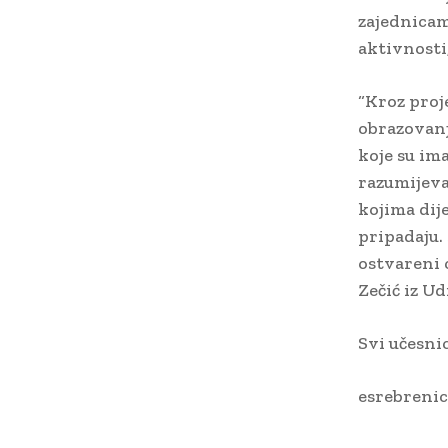
zajednicam
aktivnosti,
“Kroz proje
obrazovanj
koje su im
razumijeva
kojima dije
pripadaju.
ostvareni 
Zečić iz U
Svi učesnic
esrebrenic