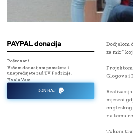
PAYPAL donacija
Dodjelom d
za mir” koj
Poštovani,
Projektom 
Vašom donacijom pomažete i
unapređujete rad TV Podrinje.
Glogova i 
Hvala Vam.
DONIRAJ
Realizacij
mjeseci gdj
engleskog 
na temu rel
Tokom traj