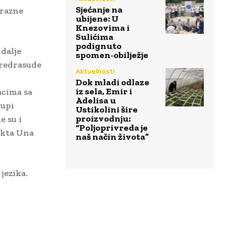
Sjećanje na
 razne
ubijene: U
Knezovima i
Sulićima
podignuto
 dalje
spomen-obilježje
predrasude
Aktuelnosti
Dok mladi odlaze
iz sela, Emir i
acima sa
Adelisa u
rupi
Ustikolini šire
proizvodnju:
e su i
“Poljoprivreda je
ekta Una
naš način života”
jezika.