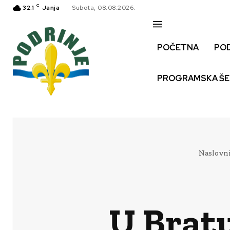
C
32.1
Janja
Subota, 08.08.2026.
POČETNA
PO
PROGRAMSKA Š
Naslovn
U Brat