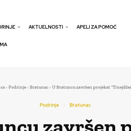
DRINJE
AKTUELNOSTI
APELI ZA POMOĆ
EMA
ica
Podrinje
Bratunac
U Bratuncu završen projekat “Tinejdžer
Podrinje
Bratunac
uncu završen p