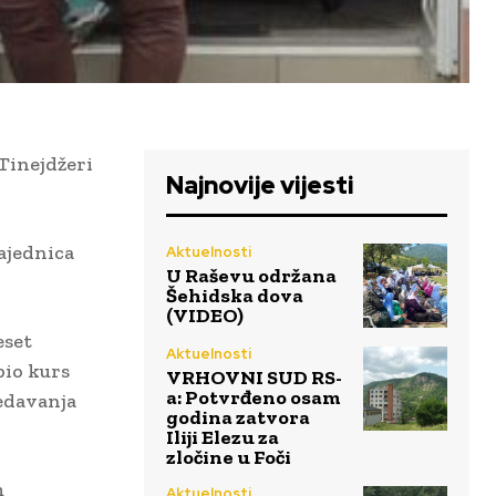
Tinejdžeri
Najnovije vijesti
ajednica
Aktuelnosti
U Raševu održana
Šehidska dova
(VIDEO)
eset
Aktuelnosti
bio kurs
VRHOVNI SUD RS-
a: Potvrđeno osam
redavanja
godina zatvora
Iliji Elezu za
zločine u Foči
m
Aktuelnosti