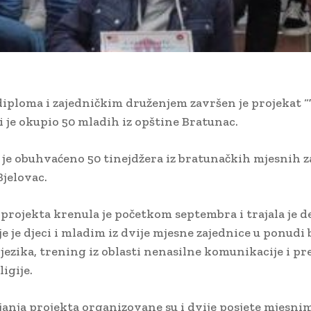
iploma i zajedničkim druženjem završen je projekat “
i je okupio 50 mladih iz opštine Bratunac.
je obuhvaćeno 50 tinejdžera iz bratunačkih mjesnih z
Bjelovac.
a projekta krenula je početkom septembra i trajala je d
e je djeci i mladim iz dvije mjesne zajednice u ponudi 
jezika, trening iz oblasti nenasilne komunikacije i p
igije.
anja projekta organizovane su i dvije posjete mjesni