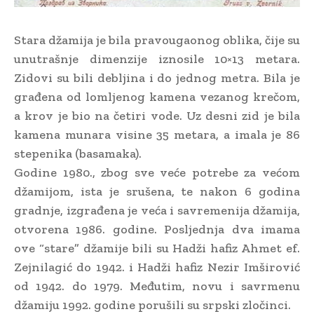
Stara džamija je bila pravougaonog oblika, čije su
unutrašnje dimenzije iznosile 10×13 metara.
Zidovi su bili debljina i do jednog metra. Bila je
građena od lomljenog kamena vezanog krečom,
a krov je bio na četiri vode. Uz desni zid je bila
kamena munara visine 35 metara, a imala je 86
stepenika (basamaka).
Godine 1980., zbog sve veće potrebe za većom
džamijom, ista je srušena, te nakon 6 godina
gradnje, izgrađena je veća i savremenija džamija,
otvorena 1986. godine. Posljednja dva imama
ove “stare” džamije bili su Hadži hafiz Ahmet ef.
Zejnilagić do 1942. i Hadži hafiz Nezir Imširović
od 1942. do 1979. Međutim, novu i savrmenu
džamiju 1992. godine porušili su srpski zločinci.