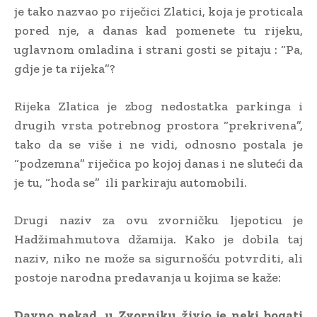
je tako nazvao po riječici Zlatici, koja je proticala
pored nje, a danas kad pomenete tu rijeku,
uglavnom omladina i strani gosti se pitaju : “Pa,
gdje je ta rijeka”?
Rijeka Zlatica je zbog nedostatka parkinga i
drugih vrsta potrebnog prostora “prekrivena”,
tako da se više i ne vidi, odnosno postala je
“podzemna” riječica po kojoj danas i ne sluteći da
je tu, “hoda se” ili parkiraju automobili.
Drugi naziv za ovu zvorničku ljepoticu je
Hadžimahmutova džamija. Kako je dobila taj
naziv, niko ne može sa sigurnošću potvrditi, ali
postoje narodna predavanja u kojima se kaže:
Davno nekad, u Zvorniku živio je neki bogati