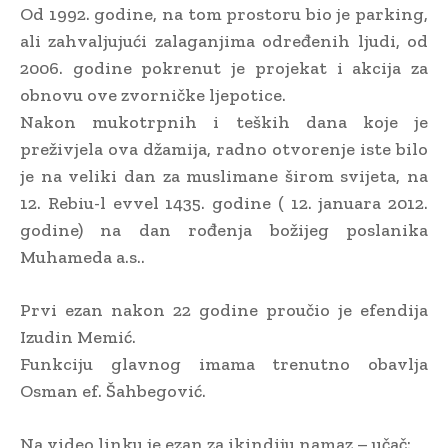
Od 1992. godine, na tom prostoru bio je parking,
ali zahvaljujući zalaganjima određenih ljudi, od
2006. godine pokrenut je projekat i akcija za
obnovu ove zvorničke ljepotice.
Nakon mukotrpnih i teških dana koje je
preživjela ova džamija, radno otvorenje iste bilo
je na veliki dan za muslimane širom svijeta, na
12. Rebiu-l evvel 1435. godine ( 12. januara 2012.
godine) na dan rođenja božijeg poslanika
Muhameda a.s..
Prvi ezan nakon 22 godine proučio je efendija
Izudin Memić.
Funkciju glavnog imama trenutno obavlja
Osman ef. Šahbegović.
Na video linku je ezan za ikindiju namaz – učač: