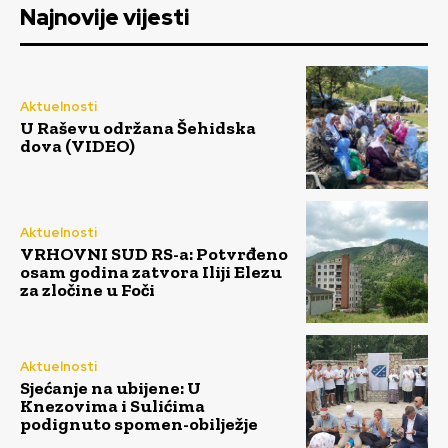
Najnovije vijesti
Aktuelnosti
U Raševu održana Šehidska
dova (VIDEO)
Aktuelnosti
VRHOVNI SUD RS-a: Potvrđeno
osam godina zatvora Iliji Elezu
za zločine u Foči
Aktuelnosti
Sjećanje na ubijene: U
Knezovima i Sulićima
podignuto spomen-obilježje