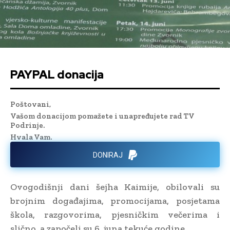
PAYPAL donacija
Poštovani,
Vašom donacijom pomažete i unapređujete rad TV
Podrinje.
Hvala Vam.
DONIRAJ
Ovogodišnji dani šejha Kaimije, obilovali su
brojnim događajima, promocijama, posjetama
škola, razgovorima, pjesničkim večerima i
slično, a započeli su 6. juna tekuće godine.