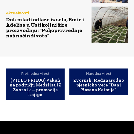
Aktuelnosti
Dok mladi odlaze iz sela, Emir i
Adelisa u Ustikolini šire
proizvodnju: “Poljoprivreda je
naš način života”
Prethodna vijest
Naredna vijest
(VIDEO PRILOG) Vakufi
Zvornik: Međunarodno
na području Medžlisa IZ
pjesničko veče “Dani
Zvornik – promocija
Hasana Kaimije”
knjige