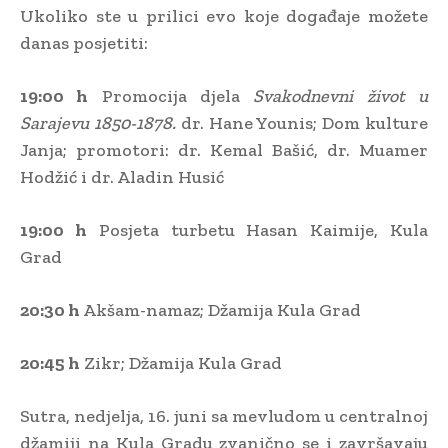
Ukoliko ste u prilici evo koje događaje možete
danas posjetiti:
19:00 h
Promocija djela
Svakodnevni život u
Sarajevu 1850-1878.
dr. Hane Younis; Dom kulture
Janja; promotori: dr. Kemal Bašić, dr. Muamer
Hodžić i dr. Aladin Husić
19:00 h
Posjeta turbetu Hasan Kaimije, Kula
Grad
20:30 h
Akšam-namaz; Džamija Kula Grad
20:45 h
Zikr; Džamija Kula Grad
Sutra, nedjelja, 16. juni sa mevludom u centralnoj
džamiji na Kula Gradu zvanično se i završavaju