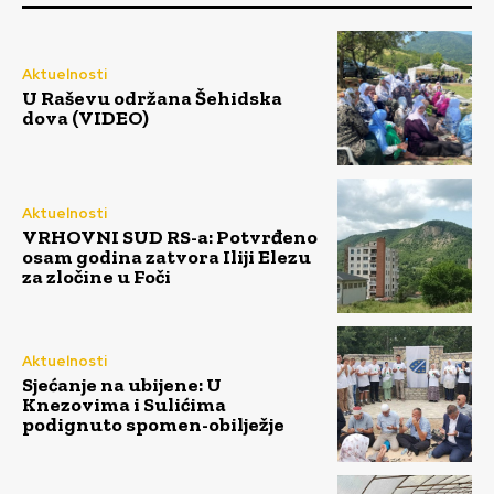
Aktuelnosti
U Raševu održana Šehidska
dova (VIDEO)
Aktuelnosti
VRHOVNI SUD RS-a: Potvrđeno
osam godina zatvora Iliji Elezu
za zločine u Foči
Aktuelnosti
Sjećanje na ubijene: U
Knezovima i Sulićima
podignuto spomen-obilježje