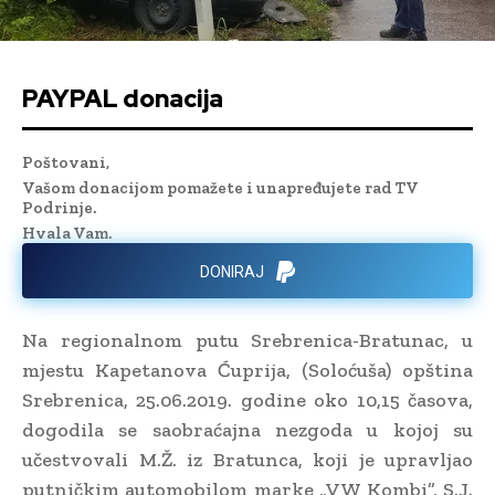
PAYPAL donacija
Poštovani,
Vašom donacijom pomažete i unapređujete rad TV
Podrinje.
Hvala Vam.
DONIRAJ
Na regionalnom putu Srebrenica-Bratunac, u
mjestu Kapetanova Ćuprija, (Soloćuša) opština
Srebrenica, 25.06.2019. godine oko 10,15 časova,
dogodila se saobraćajna nezgoda u kojoj su
učestvovali M.Ž. iz Bratunca, koji je upravljao
putničkim automobilom marke „VW Kombi”, S.J.