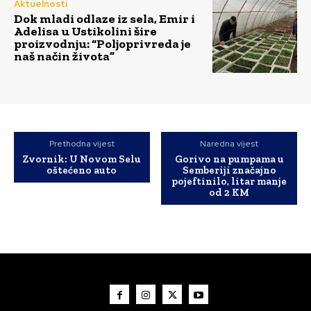
Aktuelnosti
Dok mladi odlaze iz sela, Emir i
Adelisa u Ustikolini šire
proizvodnju: “Poljoprivreda je
naš način života”
Prethodna vijest
Naredna vijest
Zvornik: U Novom Selu
Gorivo na pumpama u
oštećeno auto
Semberiji značajno
pojeftinilo, litar manje
od 2 KM