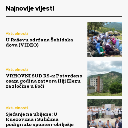
Najnovije vijesti
Aktuelnosti
U Raševu održana Šehidska
dova (VIDEO)
Aktuelnosti
VRHOVNI SUD RS-a: Potvrđeno
osam godina zatvora Iliji Elezu
za zločine u Foči
Aktuelnosti
Sjećanje na ubijene: U
Knezovima i Sulićima
podignuto spomen-obilježje