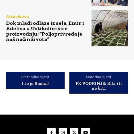
Aktuelnosti
Dok mladi odlaze iz sela, Emir i
Adelisa u Ustikolini šire
proizvodnju: “Poljoprivreda je
naš način života”
Prethodna vijest
Naredna vijest
I to je Bosna!
FK.PODRINJE: Biti ili
ne biti